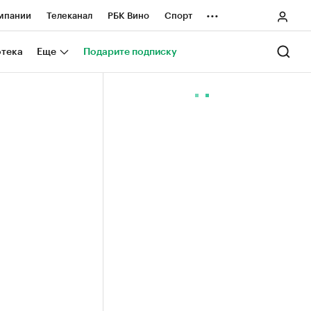
...
мпании
Телеканал
РБК Вино
Спорт
ные проекты
Город
Стиль
Крипто
отека
Еще
Подарите подписку
Спецпроекты СПб
ологии и медиа
Финансы