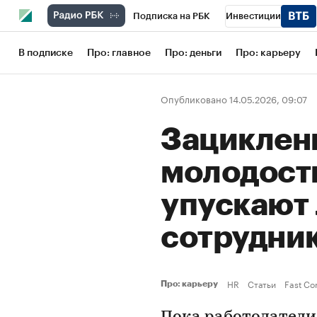
Подписка на РБК
Инвестиции
Школа управления РБК
РБК Образов
В подписке
Про: главное
Про: деньги
Про: карьеру
РБК Бизнес-среда
Дискуссионный кл
Опубликовано 14.05.2026, 09:07
Конференции СПб
Спецпроекты
Зациклен
Рынок наличной валюты
молодост
упускают
сотрудник
HR
Статьи
Fast C
Про: карьеру