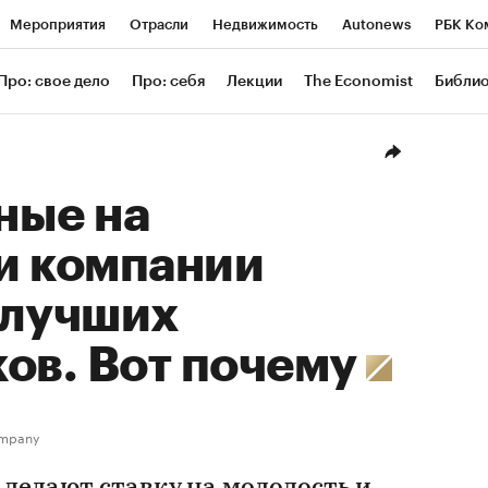
Мероприятия
Отрасли
Недвижимость
Autonews
РБК Ко
ание
РБК Курсы
РБК Life
Тренды
Визионеры
Националь
Про: свое дело
Про: себя
Лекции
The Economist
Библи
уб
Исследования
Кредитные рейтинги
Франшизы
Газета
Проверка контрагентов
Политика
Экономика
Бизнес
Техн
ные на
и компании
 лучших
ов. Вот почему
ompany