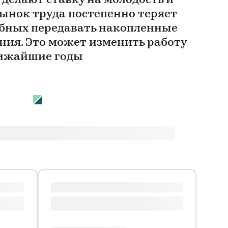
делают ставку на молодость и
рынок труда постепенно теряет
обных передавать накопленные
ния. Это может изменить работу
лижайшие годы