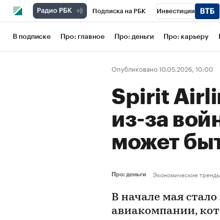
Подписка на РБК
Инвестиции
Школа управления РБК
РБК Образов
В подписке
Про: главное
Про: деньги
Про: карьеру
РБК Бизнес-среда
Дискуссионный кл
Опубликовано 10.05.2026, 10:00
Конференции СПб
Спецпроекты
Spirit Air
Рынок наличной валюты
из-за вой
может бы
Экономические тренд
Про: деньги
В начале мая стало
авиакомпании, кот