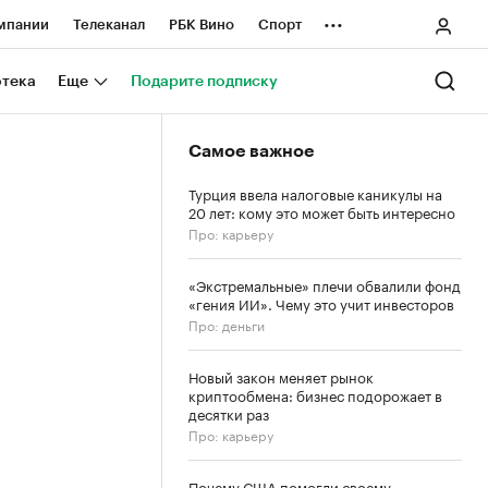
...
мпании
Телеканал
РБК Вино
Спорт
ные проекты
Город
Стиль
Крипто
отека
Еще
Подарите подписку
Спецпроекты СПб
Самое важное
ологии и медиа
Финансы
Турция ввела налоговые каникулы на
20 лет: кому это может быть интересно
Про: карьеру
«Экстремальные» плечи обвалили фонд
«гения ИИ». Чему это учит инвесторов
Про: деньги
Новый закон меняет рынок
криптообмена: бизнес подорожает в
десятки раз
Про: карьеру
Почему США помогли своему