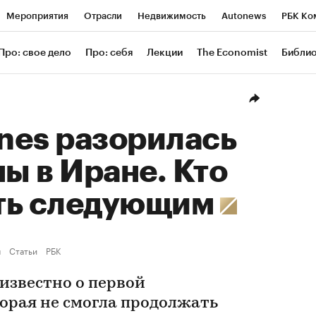
Мероприятия
Отрасли
Недвижимость
Autonews
РБК Ко
ание
РБК Курсы
РБК Life
Тренды
Визионеры
Националь
Про: свое дело
Про: себя
Лекции
The Economist
Библи
уб
Исследования
Кредитные рейтинги
Франшизы
Газета
Проверка контрагентов
Политика
Экономика
Бизнес
Техн
lines разорилась
ны в Иране. Кто
ть следующим
ы
Статьи
РБК
 известно о первой
орая не смогла продолжать