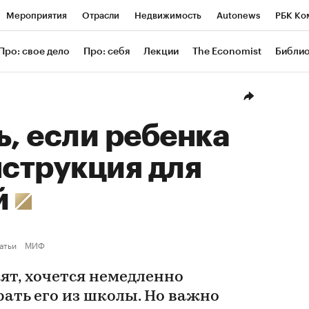
Мероприятия
Отрасли
Недвижимость
Autonews
РБК Ко
ание
РБК Курсы
РБК Life
Тренды
Визионеры
Националь
Про: свое дело
Про: себя
Лекции
The Economist
Библи
уб
Исследования
Кредитные рейтинги
Франшизы
Газета
Проверка контрагентов
Политика
Экономика
Бизнес
Техн
ь, если ребенка
нструкция для
й
атьи
МИФ
ят, хочется немедленно
ать его из школы. Но важно