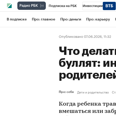
Подписка на РБК
Инвестиции
Школа управления РБК
РБК Образов
В подписке
Про: главное
Про: деньги
Про: карьеру
РБК Бизнес-среда
Дискуссионный кл
Опубликовано 07.06.2026, 11:32
Конференции СПб
Спецпроекты
Что делат
Рынок наличной валюты
буллят: и
родителе
Дети и родительство
Ст
Про: себя
Когда ребенка трав
вмешаться или забр