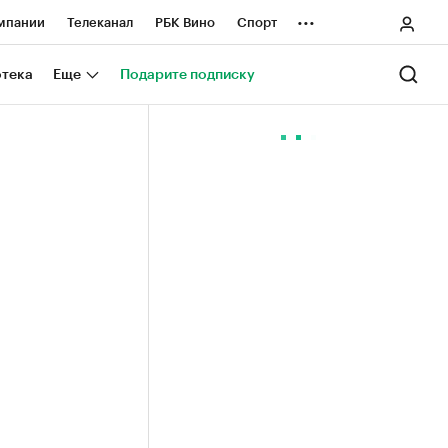
...
мпании
Телеканал
РБК Вино
Спорт
ные проекты
Город
Стиль
Крипто
отека
Еще
Подарите подписку
Спецпроекты СПб
ологии и медиа
Финансы