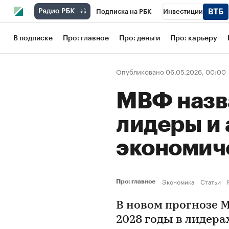
Подписка на РБК
Инвестиции
Школа управления РБК
РБК Образов
В подписке
Про: главное
Про: деньги
Про: карьеру
РБК Бизнес-среда
Дискуссионный кл
Опубликовано 06.05.2026, 00:00
Конференции СПб
Спецпроекты
МВФ назв
Рынок наличной валюты
лидеры и 
экономич
Экономика
Статьи
Про: главное
В новом прогнозе М
2028 годы в лидера