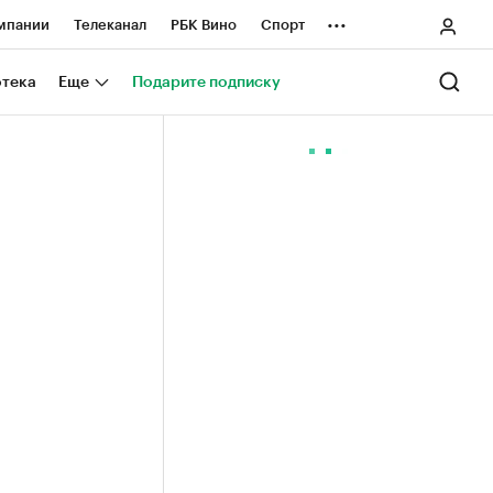
...
мпании
Телеканал
РБК Вино
Спорт
ные проекты
Город
Стиль
Крипто
отека
Еще
Подарите подписку
Спецпроекты СПб
ологии и медиа
Финансы