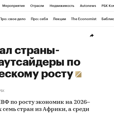
Мероприятия
Отрасли
Недвижимость
Autonews
РБК Ко
ание
РБК Курсы
РБК Life
Тренды
Визионеры
Националь
Про: свое дело
Про: себя
Лекции
The Economist
Библи
уб
Исследования
Кредитные рейтинги
Франшизы
Газета
Проверка контрагентов
Политика
Экономика
Бизнес
Техн
ал страны-
аутсайдеры по
ескому росту
РБК
ВФ по росту экономик на 2026–
х семь стран из Африки, а среди