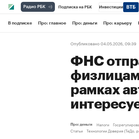
Подписка на РБК
Инвестиции
Школа управления РБК
РБК Образов
В подписке
Про: главное
Про: деньги
Про: карьеру
РБК Бизнес-среда
Дискуссионный кл
Опубликовано 04.05.2026, 09:39
Конференции СПб
Спецпроекты
ФНС отпр
Рынок наличной валюты
физлицам
рамках ав
интересу
Налоги
Госрегулиров
Про: деньги
Статьи
Технологии Доверия (ТеДо, 