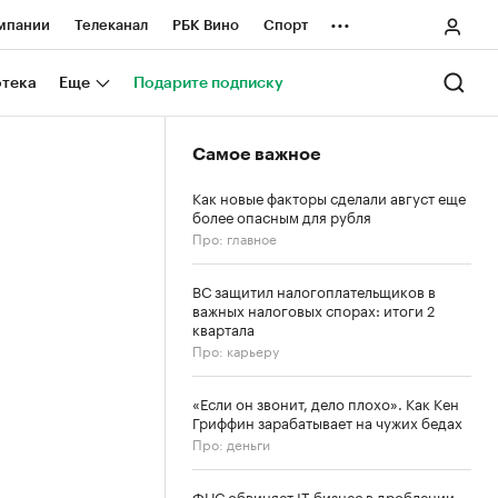
...
мпании
Телеканал
РБК Вино
Спорт
ные проекты
Город
Стиль
Крипто
отека
Еще
Подарите подписку
Спецпроекты СПб
Самое важное
ологии и медиа
Финансы
Как новые факторы сделали август еще
более опасным для рубля
Про: главное
ВС защитил налогоплательщиков в
важных налоговых спорах: итоги 2
квартала
Про: карьеру
«Если он звонит, дело плохо». Как Кен
Гриффин зарабатывает на чужих бедах
Про: деньги
ФНС обвиняет IT-бизнес в дроблении.