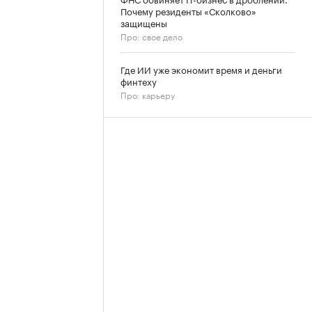
Почему резиденты «Сколково»
защищены
Про: свое дело
Где ИИ уже экономит время и деньги
финтеху
Про: карьеру