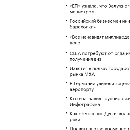
«ЕП» узнала, что Залужног
министром
Российский бизнесмен ини
барахолки»
«Все ненавидят миллиарде
деле
США потребуют от ряда им
получения виз
Изъятия в пользу государ
рынка M&A
В Германии увидели «сцена
аэропорту
Кто возглавил группировки
Инфографика
Как обмеление Дуная вызва
реки
Правительство временно р