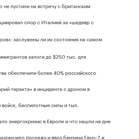
о не пустили на встречу с британским
циировал спор с Италией за «шедевр с
ров»: заслужены ли их состояния на самом
мигрантов залоги до $250 тыс. для
ства обеспечили более 40% российского
рий теракта» в инциденте с дроном в
 войск, беспилотные силы и тыл.
ло энергокризис в Европе и что нашли на дне
азрешило продажу и ввоз бензина Евро-2 и