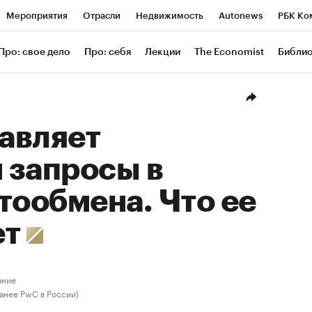
Мероприятия
Отрасли
Недвижимость
Autonews
РБК Ко
ание
РБК Курсы
РБК Life
Тренды
Визионеры
Националь
Про: свое дело
Про: себя
Лекции
The Economist
Библи
уб
Исследования
Кредитные рейтинги
Франшизы
Газета
Проверка контрагентов
Политика
Экономика
Бизнес
Техн
авляет
 запросы в
тообмена. Что ее
ет
ание
ранее PwC в России)