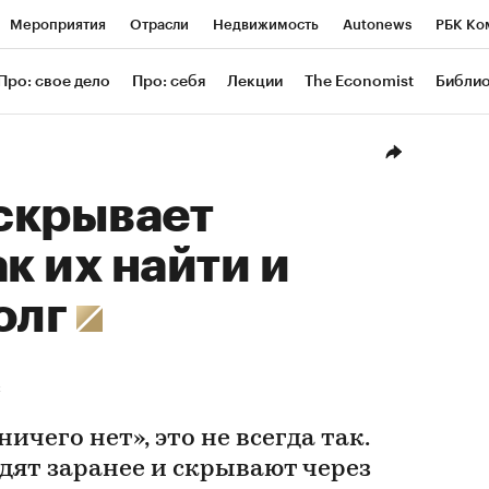
Мероприятия
Отрасли
Недвижимость
Autonews
РБК Ко
ание
РБК Курсы
РБК Life
Тренды
Визионеры
Националь
Про: свое дело
Про: себя
Лекции
The Economist
Библи
уб
Исследования
Кредитные рейтинги
Франшизы
Газета
Проверка контрагентов
Политика
Экономика
Бизнес
Техн
скрывает
к их найти и
олг
С
ичего нет», это не всегда так.
дят заранее и скрывают через