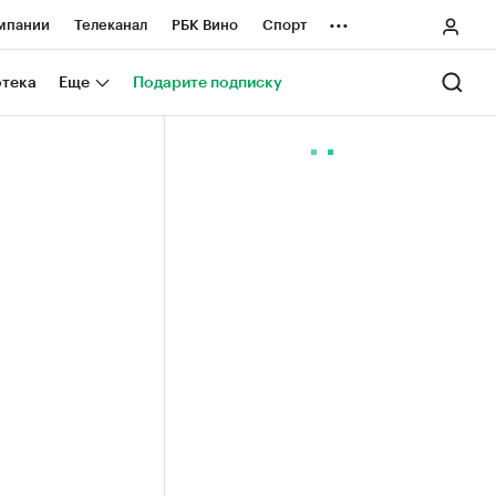
...
мпании
Телеканал
РБК Вино
Спорт
ные проекты
Город
Стиль
Крипто
отека
Еще
Подарите подписку
Спецпроекты СПб
ологии и медиа
Финансы