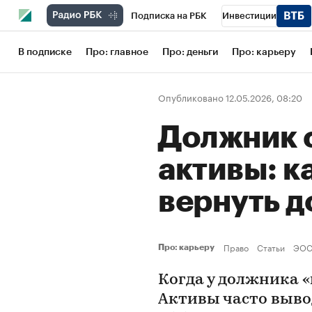
Подписка на РБК
Инвестиции
Школа управления РБК
РБК Образов
В подписке
Про: главное
Про: деньги
Про: карьеру
РБК Бизнес-среда
Дискуссионный кл
Опубликовано 12.05.2026, 08:20
Конференции СПб
Спецпроекты
Должник 
Рынок наличной валюты
активы: ка
вернуть д
Право
Статьи
ЭО
Про: карьеру
Когда у должника «н
Активы часто выво