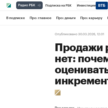
Подписка на РБК
Инвестиции
Школа управления РБК
РБК Образов
В подписке
Про: главное
Про: деньги
Про: карьеру
РБК Бизнес-среда
Дискуссионный кл
Опубликовано 30.03.2026, 12:01
Конференции СПб
Спецпроекты
Продажи р
Рынок наличной валюты
нет: поче
оцениват
инкремен
Маркетинг и реклама
Про: карьеру