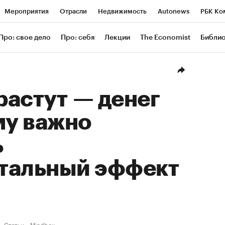
Мероприятия
Отрасли
Недвижимость
Autonews
РБК Ко
ание
РБК Курсы
РБК Life
Тренды
Визионеры
Националь
Про: свое дело
Про: себя
Лекции
The Economist
Библи
уб
Исследования
Кредитные рейтинги
Франшизы
Газета
Проверка контрагентов
Политика
Экономика
Бизнес
Техн
астут — денег
му важно
ь
тальный эффект
Статьи
Mindbox