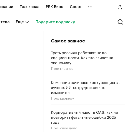
...
мпании
Телеканал
РБК Вино
Спорт
ные проекты
Город
Стиль
Крипто
отека
Еще
Подарите подписку
Спецпроекты СПб
Самое важное
ологии и медиа
Финансы
Треть россиян работают не по
специальности. Как это влияет на
экономику
Про: главное
Компании начинают конкуренцию за
лучших ИИ-сотрудников: что
изменится
Про: карьеру
Корпоративный налог в ОАЭ: как не
повторить фатальные ошибки 2025
года
Про: свое дело