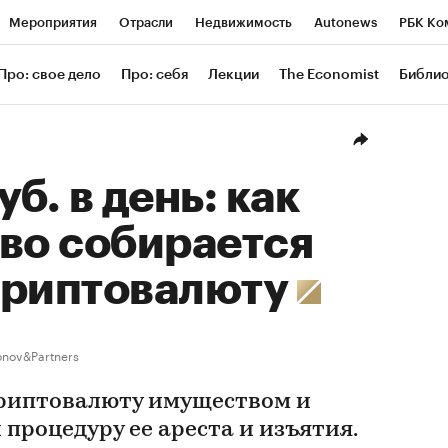
Мероприятия
Отрасли
Недвижимость
Autonews
РБК Ко
ание
РБК Курсы
РБК Life
Тренды
Визионеры
Националь
Про: свое дело
Про: себя
Лекции
The Economist
Библи
уб
Исследования
Кредитные рейтинги
Франшизы
Газета
Проверка контрагентов
Политика
Экономика
Бизнес
Техн
б. в день: как
во собирается
криптовалюту
nov&Partners
риптовалюту имуществом и
процедуру ее ареста и изъятия.