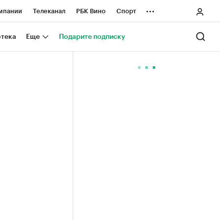
...
мпании
Телеканал
РБК Вино
Спорт
ные проекты
Город
Стиль
Крипто
отека
Еще
Подарите подписку
Спецпроекты СПб
ологии и медиа
Финансы