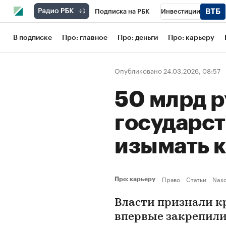
Подписка на РБК
Инвестиции
Школа управления РБК
РБК Образов
В подписке
Про: главное
Про: деньги
Про: карьеру
РБК Бизнес-среда
Дискуссионный кл
Опубликовано 24.03.2026, 08:57
Конференции СПб
Спецпроекты
50 млрд ру
Рынок наличной валюты
государст
изымать 
Право
Статьи
Naso
Про: карьеру
Власти признали к
впервые закрепили 