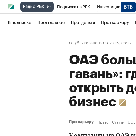
Подписка на РБК
Инвестиции
Школа управления РБК
РБК Образов
В подписке
Про: главное
Про: деньги
Про: карьеру
РБК Бизнес-среда
Дискуссионный кл
Опубликовано 19.03.2026, 08:22
Конференции СПб
Спецпроекты
ОАЭ больш
Рынок наличной валюты
гавань»: 
открыть 
бизнес
Право
Статьи
UCL
Про: карьеру