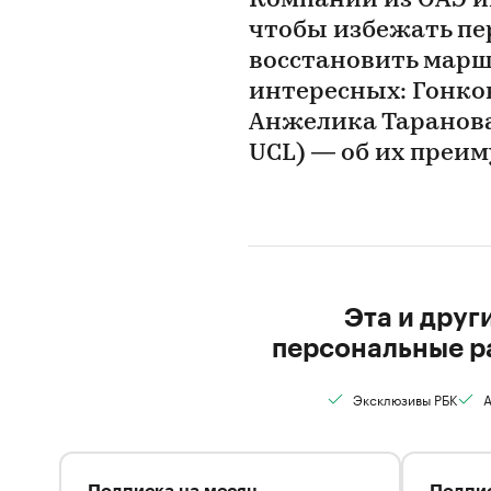
Компании из ОАЭ 
чтобы избежать пер
восстановить марш
интересных: Гонко
Анжелика Таранов
UCL) — об их преи
Эта и друг
персональные р
Эксклюзивы РБК
А