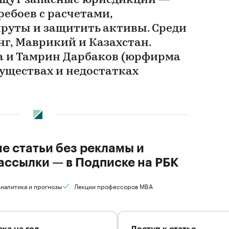
ищут запасные юрисдикции —
ебоев с расчетами,
руты и защитить активы. Среди
нг, Маврикий и Казахстан.
а и Тамрин Дарбаков (юрфирма
муществах и недостатках
ие статьи без рекламы и
ассылки — в Подписке на РБК
налитика и прогнозы
Лекции профессоров MBA