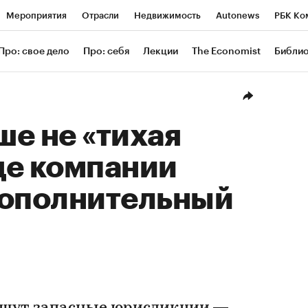
Мероприятия
Отрасли
Недвижимость
Autonews
РБК Ко
ание
РБК Курсы
РБК Life
Тренды
Визионеры
Националь
Про: свое дело
Про: себя
Лекции
The Economist
Библи
уб
Исследования
Кредитные рейтинги
Франшизы
Газета
Проверка контрагентов
Политика
Экономика
Бизнес
Техн
е не «тихая
где компании
дополнительный