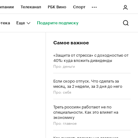
...
мпании
Телеканал
РБК Вино
Спорт
ные проекты
Город
Стиль
Крипто
отека
Еще
Подарите подписку
Спецпроекты СПб
Самое важное
ологии и медиа
Финансы
«Защита от стресса» с доходностью от
40%: куда вложить дивиденды
Про: деньги
Если скоро отпуск. Что сделать за
месяц, за 2 недели, за 3 дня до него
Про: себя
Треть россиян работают не по
специальности. Как это влияет на
экономику
Про: главное
Как снизить расходы на создание