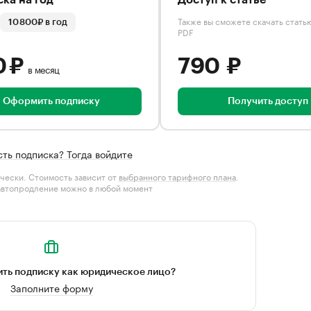
ка на год
Доступ к статье
Также вы сможете скачать стать
10 800₽ в год
PDF
0 ₽
790 ₽
в месяц
Оформить подписку
Получить доступ
сть подписка? Тогда войдите
чески. Стоимость зависит от
выбранного тарифного плана
.
автопродление можно в любой момент
ть подписку как юридическое лицо?
Заполните форму