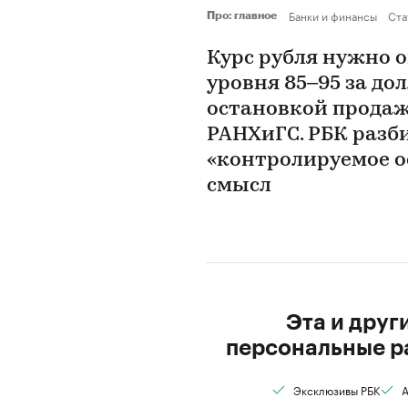
Банки и финансы
Ста
Про: главное
Курс рубля нужно о
уровня 85–95 за до
остановкой продаж
РАНХиГС. РБК разб
«контролируемое ос
смысл
Эта и друг
персональные р
Эксклюзивы РБК
А