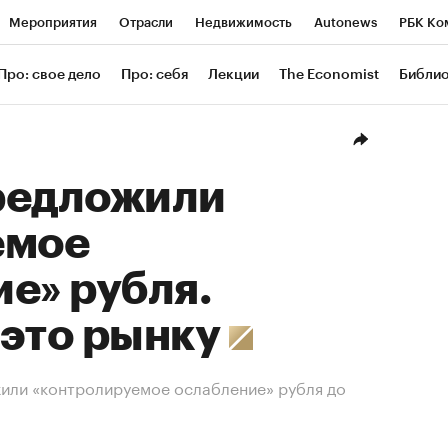
Мероприятия
Отрасли
Недвижимость
Autonews
РБК Ко
ание
РБК Курсы
РБК Life
Тренды
Визионеры
Националь
Про: свое дело
Про: себя
Лекции
The Economist
Библи
уб
Исследования
Кредитные рейтинги
Франшизы
Газета
Проверка контрагентов
Политика
Экономика
Бизнес
Техн
редложили
емое
е» рубля.
 это рынку
или «контролируемое ослабление» рубля до