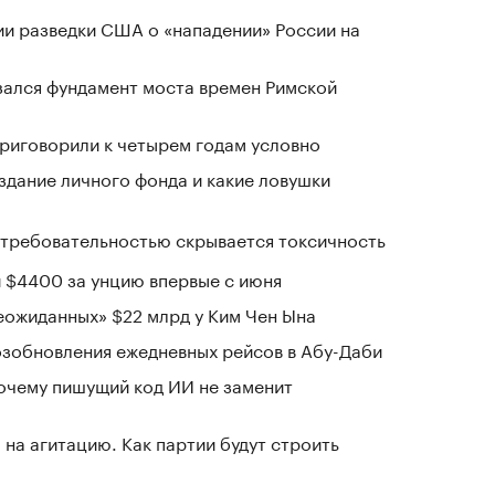
ии разведки США о «нападении» России на
зался фундамент моста времен Римской
приговорили к четырем годам условно
здание личного фонда и какие ловушки
д требовательностью скрывается токсичность
 $4400 за унцию впервые с июня
ожиданных» $22 млрд у Ким Чен Ына
озобновления ежедневных рейсов в Абу-Даби
почему пишущий код ИИ не заменит
на агитацию. Как партии будут строить