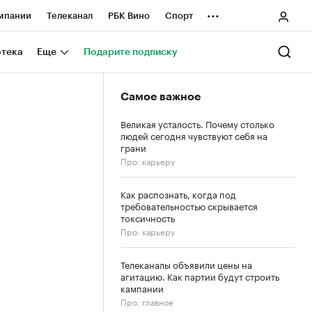
...
мпании
Телеканал
РБК Вино
Спорт
ные проекты
Город
Стиль
Крипто
отека
Еще
Подарите подписку
Спецпроекты СПб
Самое важное
ологии и медиа
Финансы
Великая усталость. Почему столько
людей сегодня чувствуют себя на
грани
Про: карьеру
Как распознать, когда под
требовательностью скрывается
токсичность
Про: карьеру
Телеканалы объявили цены на
агитацию. Как партии будут строить
кампании
Про: главное