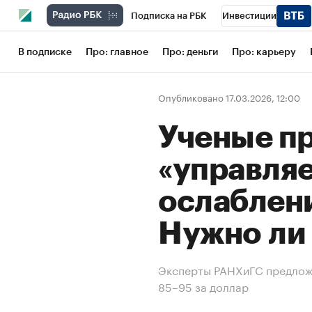
Подписка на РБК
Инвестиции
Школа управления РБК
РБК Образов
В подписке
Про: главное
Про: деньги
Про: карьеру
РБК Бизнес-среда
Дискуссионный кл
Опубликовано 17.03.2026, 12:00
Конференции СПб
Спецпроекты
Ученые п
Рынок наличной валюты
«управля
ослаблени
Нужно ли
Эксперты РАНХиГС предлож
85–95 за доллар