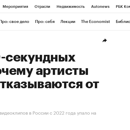
Мероприятия
Отрасли
Недвижимость
Autonews
РБК Ко
ание
РБК Курсы
РБК Life
Тренды
Визионеры
Националь
Про: свое дело
Про: себя
Лекции
The Economist
Библи
уб
Исследования
Кредитные рейтинги
Франшизы
Газета
Проверка контрагентов
Политика
Экономика
Бизнес
Техн
0-секундных
очему артисты
тказываются от
идеоклипов в России с 2022 года упало на