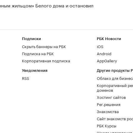
нным жильцом» Белого дома и остановил
Подписки
РБК Новости
Скрыть баннеры на РБК
iOS
Подписка на РБК
Android
Корпоративная подписка
AppGallery
Уведомления
Другие продукты 
RSS
Облако для бизнес
Корпоративный ре
доменов
Хостинг сайтов
Рег.решения
Знакомства
Сайт знакомств pod
РБК Курсы
Школа управления