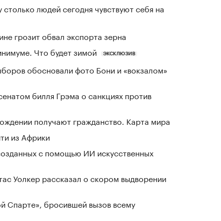
у столько людей сегодня чувствуют себя на
ине грозит обвал экспорта зерна
инимуме. Что будет зимой
ЭКСКЛЮЗИВ
выборов обосновали фото Бони и «вокзалом»
сенатом билля Грэма о санкциях против
 рождении получают гражданство. Карта мира
йти из Африки
созданных с помощью ИИ искусственных
ас Уолкер рассказал о скором выдворении
ой Спарте», бросившей вызов всему