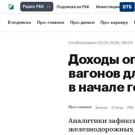
Подписка на РБК
Инвестиции
Школа управления РБК
РБК Образов
В подписке
Про: главное
Про: деньги
Про: карьеру
РБК Бизнес-среда
Дискуссионный кл
Опубликовано 02.03.2026, 08:04
Конференции СПб
Спецпроекты
Доходы о
Рынок наличной валюты
вагонов д
в начале 
Бизнес
Статьи
РБК
Про: главное
Аналитики зафикс
железнодорожных о