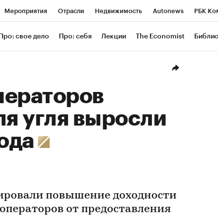
Мероприятия
Отрасли
Недвижимость
Autonews
РБК Ко
ание
РБК Курсы
РБК Life
Тренды
Визионеры
Националь
Про: свое дело
Про: себя
Лекции
The Economist
Библи
уб
Исследования
Кредитные рейтинги
Франшизы
Газета
Проверка контрагентов
Политика
Экономика
Бизнес
Техн
ператоров
ля угля выросли
года
ировали повышение доходности
ператоров от предоставления