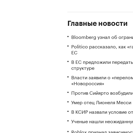
Главные новости
Bloomberg узнал об огран
Politico рассказало, как 
ЕС
В ЕС предложили передать
структуре
Власти заявили о «перело
«Новороссия»
Против Сийярто возбудили
Умер отец Лионеля Месси
В КСИР назвали условие о
Ученые нашли неожиданную
Roblox признал зависимост