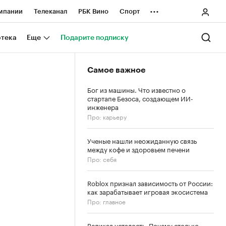
...
мпании
Телеканал
РБК Вино
Спорт
ные проекты
Город
Стиль
Крипто
отека
Еще
Подарите подписку
Спецпроекты СПб
Самое важное
ологии и медиа
Финансы
Бог из машины. Что известно о
стартапе Безоса, создающем ИИ-
инженера
Про: карьеру
Ученые нашли неожиданную связь
между кофе и здоровьем печени
Про: себя
Roblox признал зависимость от России:
как зарабатывает игровая экосистема
Про: главное
Великая усталость. Почему столько