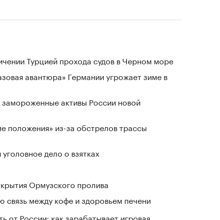
ичении Турцией прохода судов в Черном море
«газовая авантюра» Германии угрожает зиме в
 замороженные активы России новой
ме положения» из-за обстрелов трассы
 уголовное дело о взятках
ткрытия Ормузского пролива
 связь между кофе и здоровьем печени
ь от России: как зарабатывает игровая