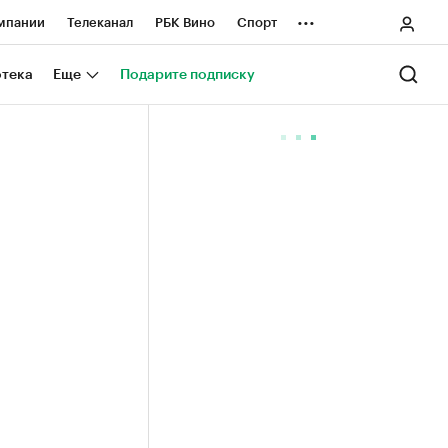
...
мпании
Телеканал
РБК Вино
Спорт
ные проекты
Город
Стиль
Крипто
отека
Еще
Подарите подписку
Спецпроекты СПб
ологии и медиа
Финансы