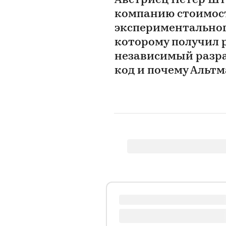
Австриец Петер Шт
компанию стоимост
экспериментальног
которому получил р
независимый разра
код и почему Альтм