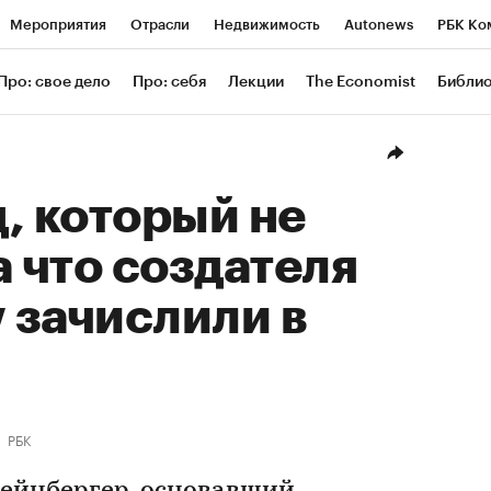
Мероприятия
Отрасли
Недвижимость
Autonews
РБК Ко
ание
РБК Курсы
РБК Life
Тренды
Визионеры
Националь
Про: свое дело
Про: себя
Лекции
The Economist
Библи
уб
Исследования
Кредитные рейтинги
Франшизы
Газета
Проверка контрагентов
Политика
Экономика
Бизнес
Техн
, который не
а что создателя
 зачислили в
РБК