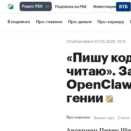
Подписка на РБК
Инвестиции
Школа управления РБК
РБК Образов
В подписке
Про: главное
Про: деньги
Про: карьеру
РБК Бизнес-среда
Дискуссионный кл
Опубликовано 01.03.2026, 10:12
Конференции СПб
Спецпроекты
«Пишу код
Рынок наличной валюты
читаю». З
OpenClaw
гении
Бизнес-гуру
Статьи
Про: карьеру