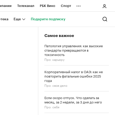
...
мпании
Телеканал
РБК Вино
Спорт
ные проекты
Город
Стиль
Крипто
отека
Еще
Подарите подписку
Спецпроекты СПб
Самое важное
ологии и медиа
Финансы
Патология управления: как высокие
стандарты превращаются в
токсичность
Про: карьеру
Корпоративный налог в ОАЭ: как не
повторить фатальные ошибки 2025
года
Про: свое дело
Если скоро отпуск. Что сделать за
месяц, за 2 недели, за 3 дня до него
Про: себя