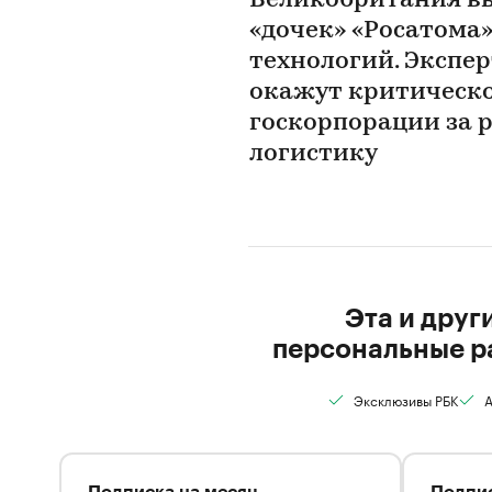
Великобритания вв
«дочек» «Росатома
технологий. Экспер
окажут критическо
госкорпорации за р
логистику
Эта и друг
персональные р
Эксклюзивы РБК
А