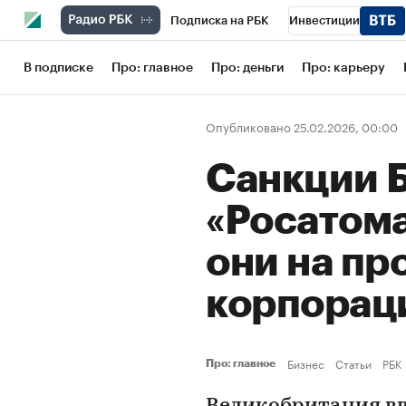
Подписка на РБК
Инвестиции
Школа управления РБК
РБК Образов
В подписке
Про: главное
Про: деньги
Про: карьеру
РБК Бизнес-среда
Дискуссионный кл
Опубликовано 25.02.2026, 00:00
Конференции СПб
Спецпроекты
Санкции 
Рынок наличной валюты
«Росатома
они на пр
корпорац
Бизнес
Статьи
РБК
Про: главное