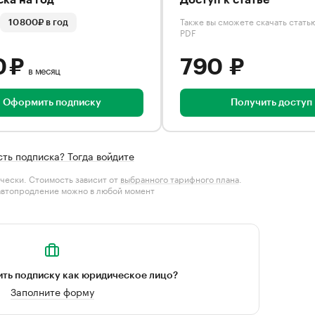
ка на год
Доступ к статье
Также вы сможете скачать стать
10 800₽ в год
PDF
0 ₽
790 ₽
в месяц
Оформить подписку
Получить доступ
сть подписка? Тогда войдите
чески. Стоимость зависит от
выбранного тарифного плана
.
автопродление можно в любой момент
ть подписку как юридическое лицо?
Заполните форму