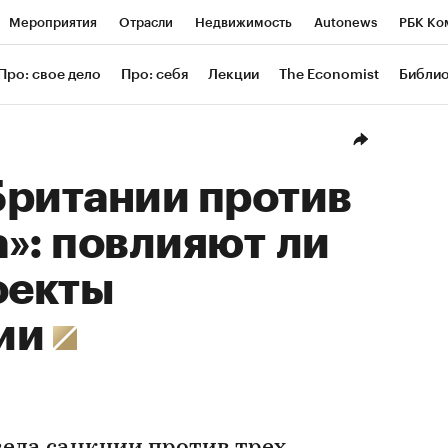
Мероприятия
Отрасли
Недвижимость
Autonews
РБК Ко
ание
РБК Курсы
РБК Life
Тренды
Визионеры
Националь
Про: свое дело
Про: себя
Лекции
The Economist
Библи
уб
Исследования
Кредитные рейтинги
Франшизы
Газета
Проверка контрагентов
Политика
Экономика
Бизнес
Техн
Британии против
»: повлияют ли
оекты
ии