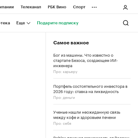
...
мпании
Телеканал
РБК Вино
Спорт
ные проекты
Город
Стиль
Крипто
отека
Еще
Подарите подписку
Спецпроекты СПб
Самое важное
ологии и медиа
Финансы
Бог из машины. Что известно о
стартапе Безоса, создающем ИИ-
инженера
Про: карьеру
Портфель состоятельного инвестора в
2026 году: ставка на ликвидность
Про: деньги
Ученые нашли неожиданную связь
между кофе и здоровьем печени
Про: себя
Roblox признал зависимость от России: