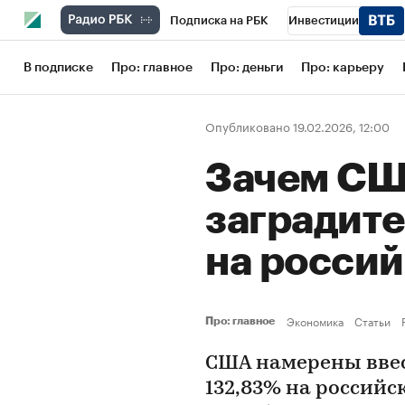
Подписка на РБК
Инвестиции
Школа управления РБК
РБК Образов
В подписке
Про: главное
Про: деньги
Про: карьеру
РБК Бизнес-среда
Дискуссионный кл
Опубликовано 19.02.2026, 12:00
Конференции СПб
Спецпроекты
Зачем СШ
Рынок наличной валюты
заградит
на росси
Экономика
Статьи
Про: главное
США намерены вве
132,83% на россий