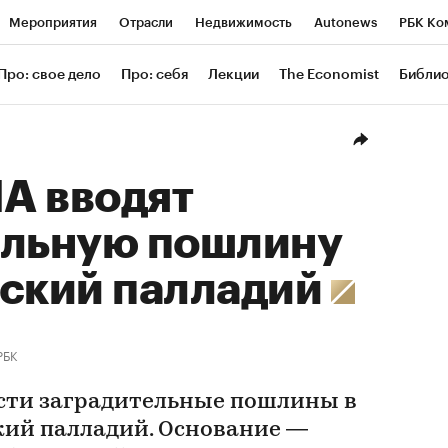
Мероприятия
Отрасли
Недвижимость
Autonews
РБК Ко
ание
РБК Курсы
РБК Life
Тренды
Визионеры
Националь
Про: свое дело
Про: себя
Лекции
The Economist
Библи
уб
Исследования
Кредитные рейтинги
Франшизы
Газета
Проверка контрагентов
Политика
Экономика
Бизнес
Техн
А вводят
ельную пошлину
йский палладий
РБК
сти заградительные пошлины в
ский палладий. Основание —