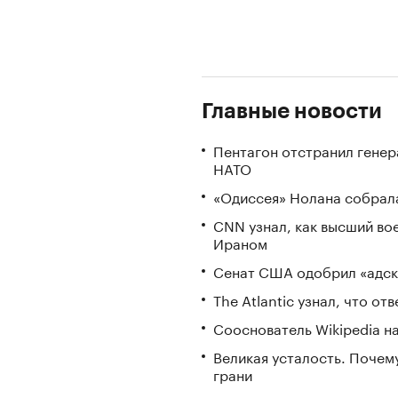
Главные новости
Пентагон отстранил генер
НАТО
«Одиссея» Нолана собрала
CNN узнал, как высший во
Ираном
Сенат США одобрил «адск
The Atlantic узнал, что о
Сооснователь Wikipedia н
Великая усталость. Почем
грани