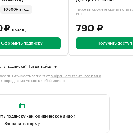
ка на год
Доступ к статье
Также вы сможете скачать стать
10 800₽ в год
PDF
0 ₽
790 ₽
в месяц
Оформить подписку
Получить доступ
сть подписка? Тогда войдите
чески. Стоимость зависит от
выбранного тарифного плана
.
автопродление можно в любой момент
ть подписку как юридическое лицо?
Заполните форму