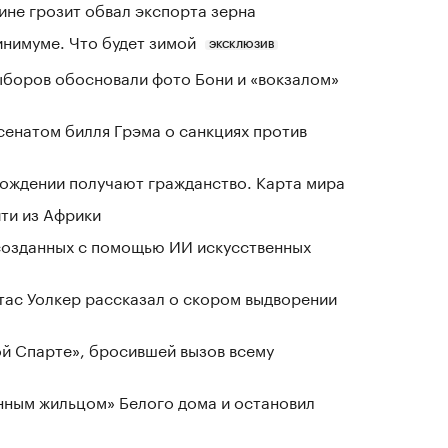
ине грозит обвал экспорта зерна
инимуме. Что будет зимой
ЭКСКЛЮЗИВ
выборов обосновали фото Бони и «вокзалом»
сенатом билля Грэма о санкциях против
 рождении получают гражданство. Карта мира
йти из Африки
созданных с помощью ИИ искусственных
ас Уолкер рассказал о скором выдворении
ой Спарте», бросившей вызов всему
нным жильцом» Белого дома и остановил