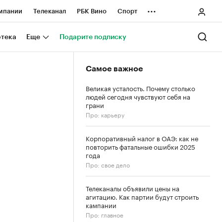
...
мпании
Телеканал
РБК Вино
Спорт
ные проекты
Город
Стиль
Крипто
отека
Еще
Подарите подписку
Спецпроекты СПб
Самое важное
ологии и медиа
Финансы
Великая усталость. Почему столько
людей сегодня чувствуют себя на
грани
Про: карьеру
Корпоративный налог в ОАЭ: как не
повторить фатальные ошибки 2025
года
Про: свое дело
Телеканалы объявили цены на
агитацию. Как партии будут строить
кампании
Про: главное