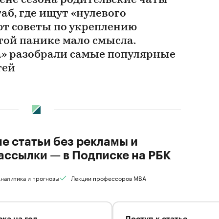
ене сезона родительские чаты
аб, где ищут «нулевого
ют советы по укреплению
той панике мало смысла.
» разобрали самые популярные
тей
ие статьи без рекламы и
ассылки — в Подписке на РБК
налитика и прогнозы
Лекции профессоров MBA