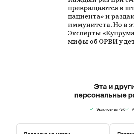
Каждый раз при см
превращаются в шт
пациента» и разда
иммунитета. Но в э
Эксперты «Купрума
мифы об ОРВИ у де
Эта и друг
персональные р
Эксклюзивы РБК
А