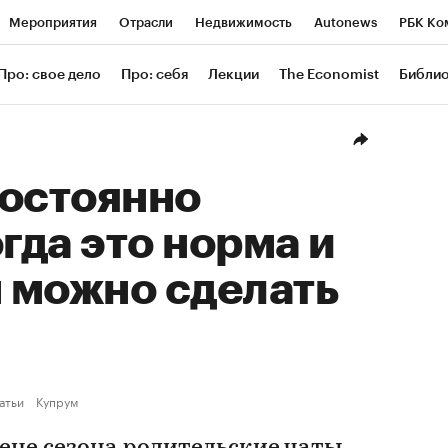
Мероприятия
Отрасли
Недвижимость
Autonews
РБК Ко
ание
РБК Курсы
РБК Life
Тренды
Визионеры
Националь
Про: свое дело
Про: себя
Лекции
The Economist
Библи
уб
Исследования
Кредитные рейтинги
Франшизы
Газета
Проверка контрагентов
Политика
Экономика
Бизнес
Техн
постоянно
огда это норма и
м можно сделать
атьи
Купрум