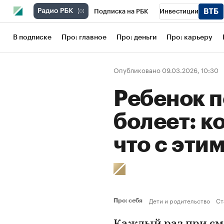
Подписка на РБК
Инвестиции
Школа управления РБК
РБК Образов
В подписке
Про: главное
Про: деньги
Про: карьеру
РБК Бизнес-среда
Дискуссионный кл
Опубликовано 09.03.2026, 10:30
Конференции СПб
Спецпроекты
Ребенок 
Рынок наличной валюты
болеет: к
что с эти
Дети и родительство
Ст
Про: себя