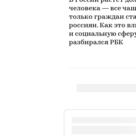
В России растет до
человека — все чащ
только граждан ста
россиян. Как это в
и социальную сферу
разбирался РБК