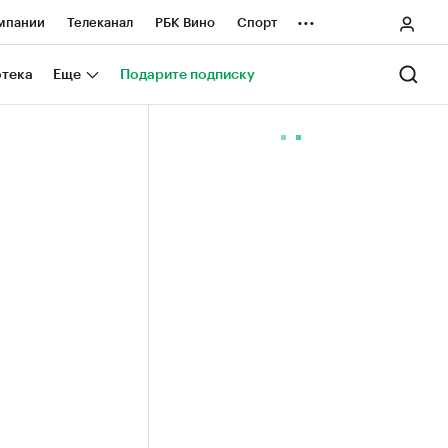
...
мпании
Телеканал
РБК Вино
Спорт
ные проекты
Город
Стиль
Крипто
отека
Еще
Подарите подписку
Спецпроекты СПб
ологии и медиа
Финансы