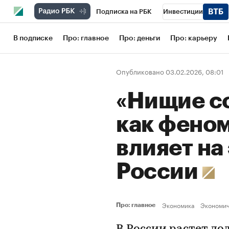
Подписка на РБК
Инвестиции
Школа управления РБК
РБК Образов
В подписке
Про: главное
Про: деньги
Про: карьеру
РБК Бизнес-среда
Дискуссионный кл
Опубликовано 03.02.2026, 08:01
Конференции СПб
Спецпроекты
«Нищие с
Рынок наличной валюты
как фено
влияет на
России
Экономика
Экономич
Про: главное