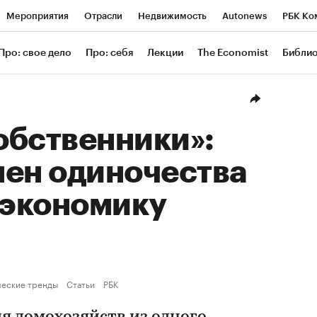
Мероприятия
Отрасли
Недвижимость
Autonews
РБК Ко
ание
РБК Курсы
РБК Life
Тренды
Визионеры
Националь
Про: свое дело
Про: себя
Лекции
The Economist
Библи
уб
Исследования
Кредитные рейтинги
Франшизы
Газета
Проверка контрагентов
Политика
Экономика
Бизнес
Техн
обственники»:
мен одиночества
 экономику
еские тренды
Статьи
РБК