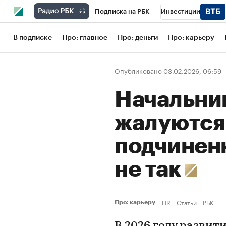
Подписка на РБК
Инвестиции
Школа управления РБК
РБК Образов
В подписке
Про: главное
Про: деньги
Про: карьеру
РБК Бизнес-среда
Дискуссионный кл
Опубликовано 03.02.2026, 06:59
Конференции СПб
Спецпроекты
Начальник
Рынок наличной валюты
жалуются
подчиненн
не так
HR
Статьи
РБК
Про: карьеру