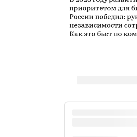
В 2026 году развит
приоритетом для б
России победил: р
независимости сот
Как это бьет по ко