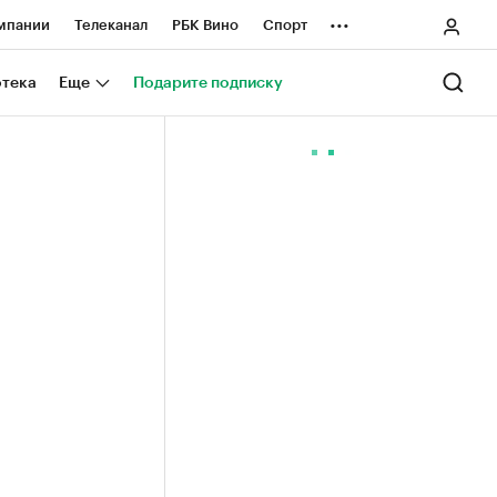
...
мпании
Телеканал
РБК Вино
Спорт
ные проекты
Город
Стиль
Крипто
отека
Еще
Подарите подписку
Спецпроекты СПб
ологии и медиа
Финансы