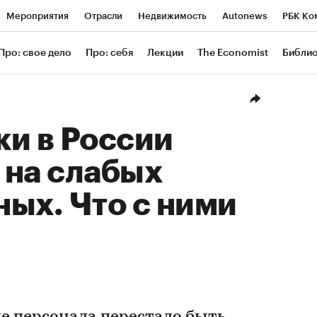
Мероприятия
Отрасли
Недвижимость
Autonews
РБК Ко
ание
РБК Курсы
РБК Life
Тренды
Визионеры
Националь
Про: свое дело
Про: себя
Лекции
The Economist
Библи
уб
Исследования
Кредитные рейтинги
Франшизы
Газета
Проверка контрагентов
Политика
Экономика
Бизнес
Техн
и в России
 на слабых
ых. Что с ними