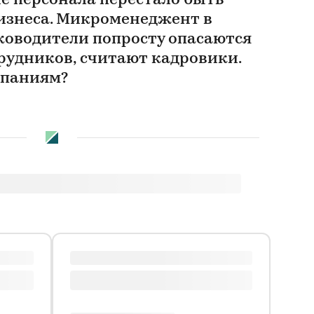
ие персонала перестало быть
изнеса. Микроменеджент в
уководители попросту опасаются
рудников, считают кадровики.
мпаниям?