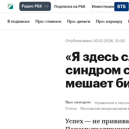
Подписка на РБК
Инвестиции
Школа управления РБК
РБК Образов
В подписке
Про: главное
Про: деньги
Про: карьеру
РБК Бизнес-среда
Дискуссионный кл
Опубликовано 30.01.2026, 10:30
Конференции СПб
Спецпроекты
«Я здесь 
Рынок наличной валюты
синдром 
мешает б
Управление и персо
Про: свое дело
Статьи
Московская международная 
Успех — не прививк