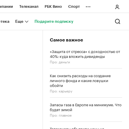
...
мпании
Телеканал
РБК Вино
Спорт
ные проекты
Город
Стиль
Крипто
отека
Еще
Подарите подписку
Спецпроекты СПб
Самое важное
ологии и медиа
Финансы
«Защита от стресса» с доходностью от
40%: куда вложить дивиденды
Про: деньги
Как снизить расходы на создание
личного фонда и какие ловушки
обойти
Про: карьеру
Запасы газа в Европе на минимуме. Что
будет зимой
Про: главное
Телеканалы объявили цены на