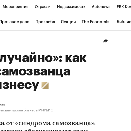
Мероприятия
Отрасли
Недвижимость
Autonews
РБК Ко
ание
РБК Курсы
РБК Life
Тренды
Визионеры
Националь
Про: свое дело
Про: себя
Лекции
The Economist
Библи
уб
Исследования
Кредитные рейтинги
Франшизы
Газета
Проверка контрагентов
Политика
Экономика
Бизнес
Техн
случайно»: как
самозванца
изнесу
нал
высшая школа бизнеса МИРБИС
а от «синдрома самозванца».