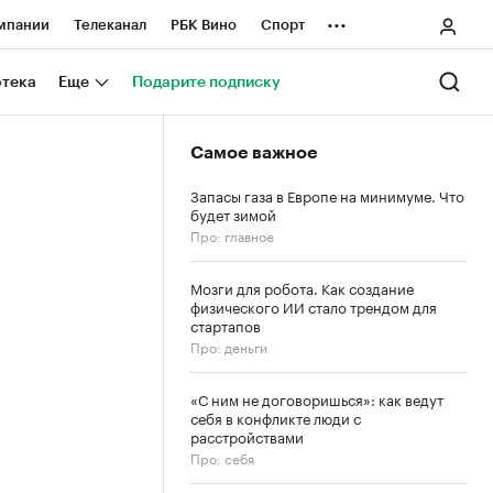
...
мпании
Телеканал
РБК Вино
Спорт
ные проекты
Город
Стиль
Крипто
отека
Еще
Подарите подписку
Спецпроекты СПб
Самое важное
ологии и медиа
Финансы
Запасы газа в Европе на минимуме. Что
будет зимой
Про: главное
Мозги для робота. Как создание
физического ИИ стало трендом для
стартапов
Про: деньги
«С ним не договоришься»: как ведут
себя в конфликте люди с
расстройствами
Про: себя