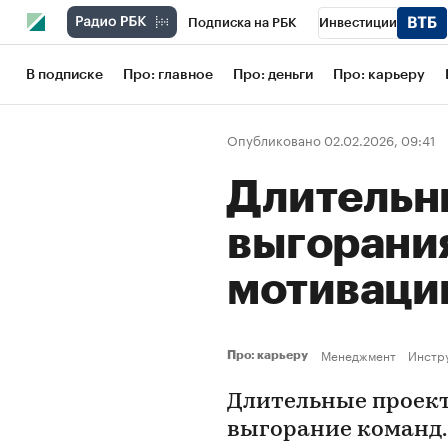
Подписка на РБК
Инвестиции
Школа управления РБК
РБК Образов
В подписке
Про: главное
Про: деньги
Про: карьеру
РБК Бизнес-среда
Дискуссионный кл
Опубликовано 02.02.2026, 09:41
Конференции СПб
Спецпроекты
Длительн
Рынок наличной валюты
выгорания
мотиваци
Менеджмент
Инстр
Про: карьеру
Длительные проекты
выгорание команд.