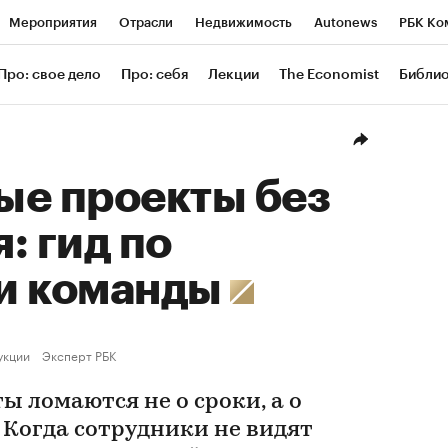
Мероприятия
Отрасли
Недвижимость
Autonews
РБК Ко
ание
РБК Курсы
РБК Life
Тренды
Визионеры
Националь
Про: свое дело
Про: себя
Лекции
The Economist
Библи
уб
Исследования
Кредитные рейтинги
Франшизы
Газета
Проверка контрагентов
Политика
Экономика
Бизнес
Техн
ые проекты без
: гид по
и команды
укции
Эксперт РБК
 ломаются не о сроки, а о
 Когда сотрудники не видят