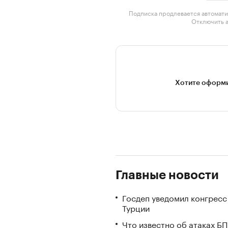
Подписка продлевается автомати
Отключить 
Хотите оформи
Главные новости
Госдеп уведомил конгресс
Турции
Что известно об атаках БП