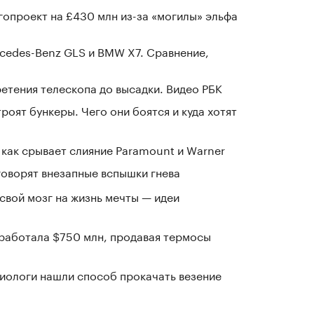
гопроект на £430 млн из-за «могилы» эльфа
cedes-Benz GLS и BMW X7. Сравнение,
ретения телескопа до высадки. Видео РБК
оят бункеры. Чего они боятся и куда хотят
 как срывает слияние Paramount и Warner
говорят внезапные вспышки гнева
 свой мозг на жизнь мечты — идеи
заработала $750 млн, продавая термосы
иологи нашли способ прокачать везение