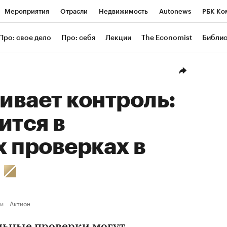
Мероприятия
Отрасли
Недвижимость
Autonews
РБК Ко
ание
РБК Курсы
РБК Life
Тренды
Визионеры
Националь
Про: свое дело
Про: себя
Лекции
The Economist
Библи
уб
Исследования
Кредитные рейтинги
Франшизы
Газета
Проверка контрагентов
Политика
Экономика
Бизнес
Техн
ивает контроль:
ится в
 проверках в
у
и
Актион