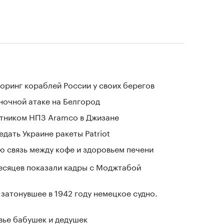
оринг кораблей России у своих берегов
 ночной атаке на Белгород
отником НПЗ Aramco в Джизане
дать Украине ракеты Patriot
 связь между кофе и здоровьем печени
месяцев показали кадры с Моджтабой
затонувшее в 1942 году немецкое судно.
овье бабушек и дедушек