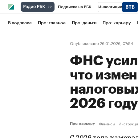
Подписка на РБК
Инвестиции
Школа управления РБК
РБК Образов
В подписке
Про: главное
Про: деньги
Про: карьеру
РБК Бизнес-среда
Дискуссионный кл
Опубликовано 26.01.2026, 07:54
Конференции СПб
Спецпроекты
ФНС усил
Рынок наличной валюты
что измен
налоговых
2026 год
Финансы
Инструкци
Про: карьеру