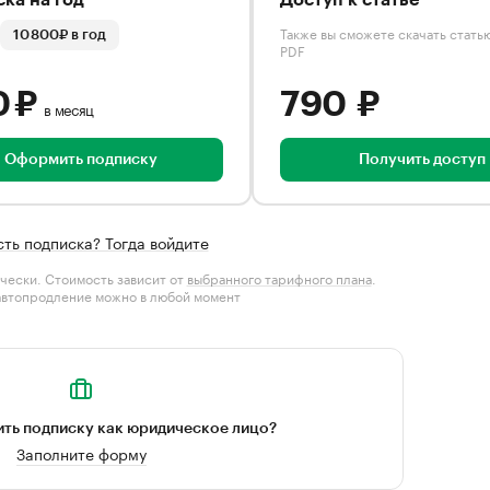
ка на год
Доступ к статье
Также вы сможете скачать стать
10 800₽ в год
PDF
0 ₽
790 ₽
в месяц
Оформить подписку
Получить доступ
сть подписка? Тогда войдите
чески. Стоимость зависит от
выбранного тарифного плана
.
автопродление можно в любой момент
ть подписку как юридическое лицо?
Заполните форму