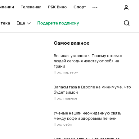
...
мпании
Телеканал
РБК Вино
Спорт
ные проекты
Город
Стиль
Крипто
отека
Еще
Подарите подписку
Спецпроекты СПб
Самое важное
ологии и медиа
Финансы
Великая усталость. Почему столько
людей сегодня чувствуют себя на
грани
Про: карьеру
Запасы газа в Европе на минимуме. Что
будет зимой
Про: главное
Ученые нашли неожиданную связь
между кофе и здоровьем печени
Про: себя
Если скоро отпуск. Что сделать за