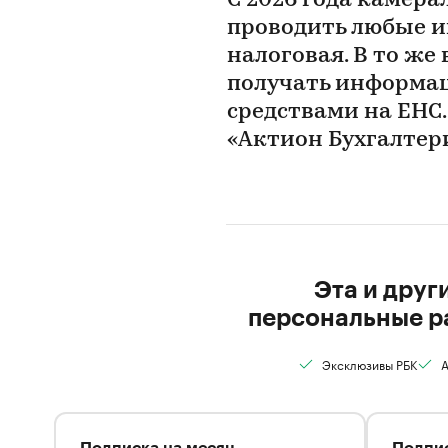
С 2026 года камер
проводить любые ин
налоговая. В то же
получать информац
средствами на ЕНС.
«Актион Бухгалтер
Эта и друг
персональные р
Эксклюзивы РБК
А