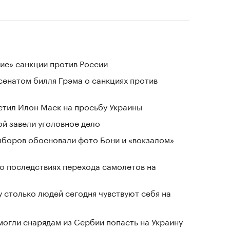
ие» санкции против России
сенатом билля Грэма о санкциях против
тветил Илон Маск на просьбу Украины
й завели уголовное дело
выборов обосновали фото Бони и «вокзалом»
о последствиях перехода самолетов на
у столько людей сегодня чувствуют себя на
могли снарядам из Сербии попасть на Украину