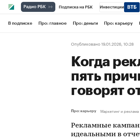
Подписка на РБК
Инвестиции
Школа управления РБК
РБК Образов
В подписке
Про: главное
Про: деньги
Про: карьеру
РБК Бизнес-среда
Дискуссионный кл
Опубликовано 19.01.2026, 10:28
Конференции СПб
Спецпроекты
Когда рек
Рынок наличной валюты
пять прич
говорят о
Маркетинг и реклама
Про: карьеру
Рекламные кампани
идеальными в отчет