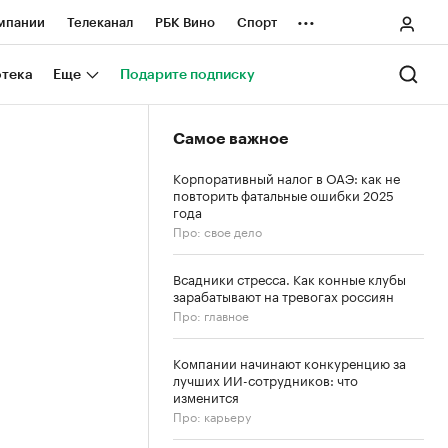
...
мпании
Телеканал
РБК Вино
Спорт
ные проекты
Город
Стиль
Крипто
отека
Еще
Подарите подписку
Спецпроекты СПб
Самое важное
ологии и медиа
Финансы
Корпоративный налог в ОАЭ: как не
повторить фатальные ошибки 2025
года
Про: свое дело
Всадники стресса. Как конные клубы
зарабатывают на тревогах россиян
Про: главное
Компании начинают конкуренцию за
лучших ИИ-сотрудников: что
изменится
Про: карьеру