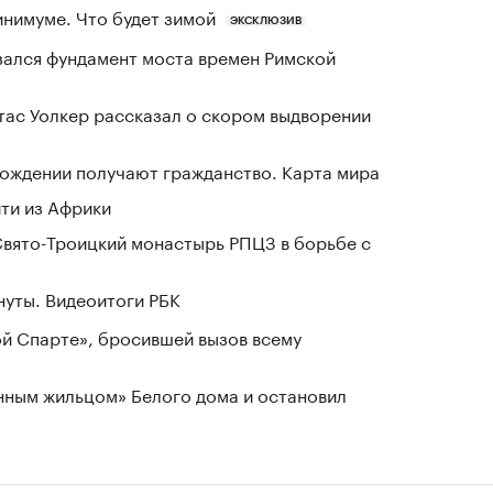
инимуме. Что будет зимой
ЭКСКЛЮЗИВ
зался фундамент моста времен Римской
ас Уолкер рассказал о скором выдворении
 рождении получают гражданство. Карта мира
йти из Африки
вято-Троицкий монастырь РПЦЗ в борьбе с
нуты. Видеоитоги РБК
ой Спарте», бросившей вызов всему
нным жильцом» Белого дома и остановил