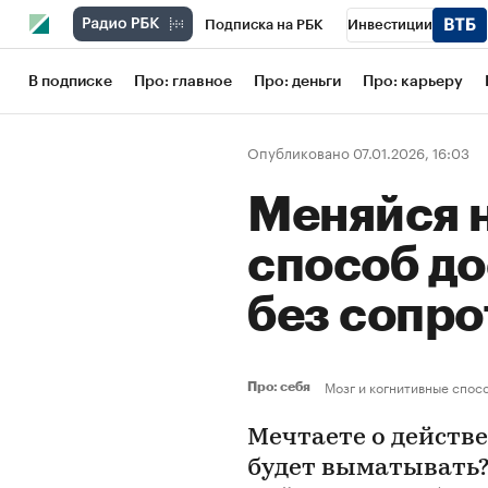
Подписка на РБК
Инвестиции
Школа управления РБК
РБК Образов
В подписке
Про: главное
Про: деньги
Про: карьеру
РБК Бизнес-среда
Дискуссионный кл
Опубликовано 07.01.2026, 16:03
Конференции СПб
Спецпроекты
Меняйся н
Рынок наличной валюты
способ до
без сопр
Мозг и когнитивные спос
Про: себя
Мечтаете о действ
будет выматывать? 