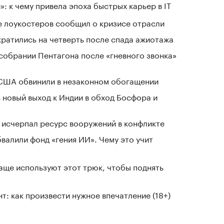
: к чему привела эпоха быстрых карьер в IT
е лоукостеров сообщил о кризисе отрасли
кратились на четверть после спада ажиотажа
собрании Пентагона после «гневного звонка»
 США обвинили в незаконном обогащении
 новый выход к Индии в обход Босфора и
в исчерпал ресурс вооружений в конфликте
валили фонд «гения ИИ». Чему это учит
чаще используют этот трюк, чтобы поднять
т: как произвести нужное впечатление (18+)