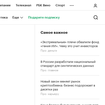
...
мпании
Телеканал
РБК Вино
Спорт
ные проекты
Город
Стиль
Крипто
отека
Еще
Подарите подписку
Спецпроекты СПб
Самое важное
ологии и медиа
Финансы
«Экстремальные» плечи обвалили фонд
«гения ИИ». Чему это учит инвесторов
Про: деньги
В России разработали национальный
стандарт для синтетических данных
Про: главное
Новый закон меняет рынок
криптообмена: бизнес подорожает в
десятки раз
Про: карьеру
Как в России будут хранить и учитывать