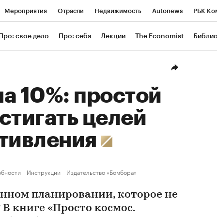
Мероприятия
Отрасли
Недвижимость
Autonews
РБК Ко
ание
РБК Курсы
РБК Life
Тренды
Визионеры
Националь
Про: свое дело
Про: себя
Лекции
The Economist
Библи
уб
Исследования
Кредитные рейтинги
Франшизы
Газета
Проверка контрагентов
Политика
Экономика
Бизнес
Техн
а 10%: простой
стигать целей
отивления
обности
Инструкции
Издательство «Бомбора»
енном планировании, которое не
В книге «Просто космос.