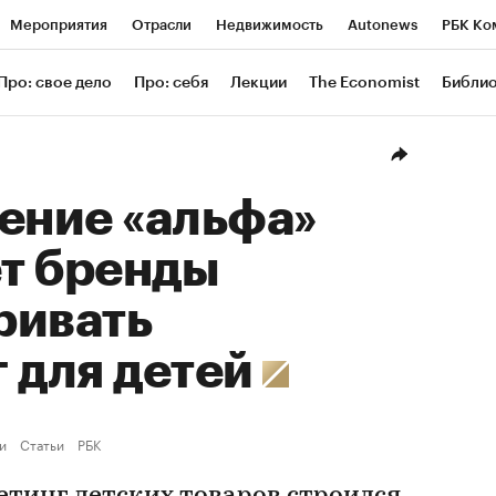
Мероприятия
Отрасли
Недвижимость
Autonews
РБК Ко
ание
РБК Курсы
РБК Life
Тренды
Визионеры
Националь
Про: свое дело
Про: себя
Лекции
The Economist
Библи
уб
Исследования
Кредитные рейтинги
Франшизы
Газета
Проверка контрагентов
Политика
Экономика
Бизнес
Техн
ение «альфа»
т бренды
ривать
 для детей
и
Статьи
РБК