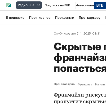
Подписка на РБК
Инвестиции
Школа управления РБК
РБК Образов
В подписке
Про: главное
Про: деньги
Про: карьеру
РБК Бизнес-среда
Дискуссионный кл
Опубликовано 21.11.2025, 08:31
Конференции СПб
Спецпроекты
Скрытые 
Рынок наличной валюты
франчайзи
попасться
Франшизы
Налоги
Про: свое дело
Франчайзи рискует
пропустит скрытые 