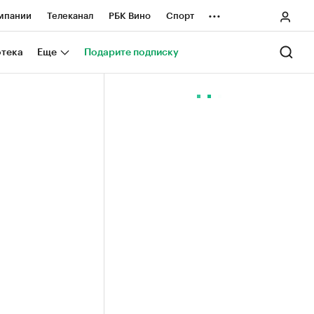
...
мпании
Телеканал
РБК Вино
Спорт
ные проекты
Город
Стиль
Крипто
отека
Еще
Подарите подписку
Спецпроекты СПб
ологии и медиа
Финансы