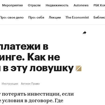
Мероприятия
Отрасли
Недвижимость
Autonews
РБК Ко
ание
РБК Курсы
РБК Life
Тренды
Визионеры
Националь
Про: свое дело
Про: себя
Лекции
The Economist
Библи
уб
Исследования
Кредитные рейтинги
Франшизы
Газета
Проверка контрагентов
Политика
Экономика
Бизнес
Техн
платежи в
нге. Как не
 в эту ловушку
Инструкции
Актион Право
 потерять инвестиции, если
условия в договоре. Где