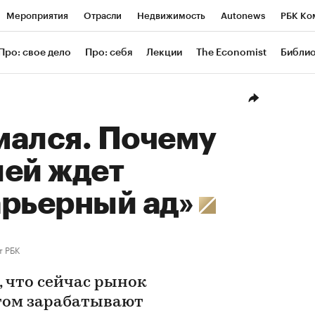
Мероприятия
Отрасли
Недвижимость
Autonews
РБК Ко
ание
РБК Курсы
РБК Life
Тренды
Визионеры
Националь
Про: свое дело
Про: себя
Лекции
The Economist
Библи
уб
Исследования
Кредитные рейтинги
Франшизы
Газета
Проверка контрагентов
Политика
Экономика
Бизнес
Техн
мался. Почему
лей ждет
арьерный ад»
т РБК
 что сейчас рынок
этом зарабатывают