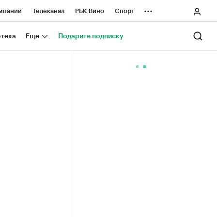
...
мпании
Телеканал
РБК Вино
Спорт
ные проекты
Город
Стиль
Крипто
отека
Еще
Подарите подписку
Спецпроекты СПб
ологии и медиа
Финансы