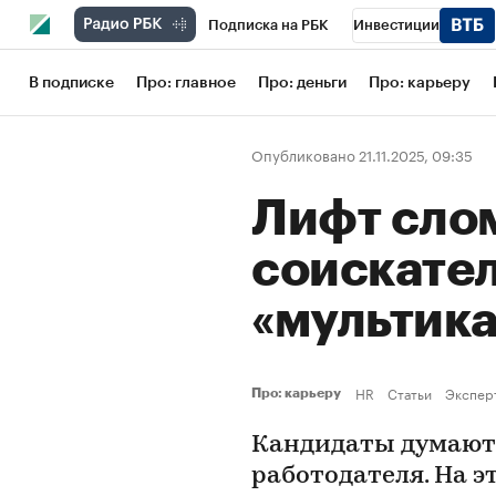
Подписка на РБК
Инвестиции
Школа управления РБК
РБК Образов
В подписке
Про: главное
Про: деньги
Про: карьеру
РБК Бизнес-среда
Дискуссионный кл
Опубликовано 21.11.2025, 09:35
Конференции СПб
Спецпроекты
Лифт сло
Рынок наличной валюты
соискате
«мультик
HR
Статьи
Экспер
Про: карьеру
Кандидаты думают,
работодателя. На 