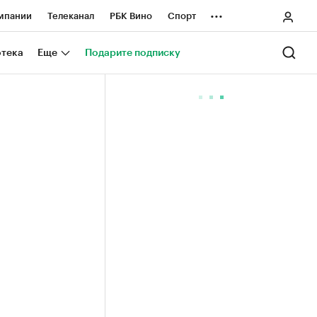
...
мпании
Телеканал
РБК Вино
Спорт
ные проекты
Город
Стиль
Крипто
отека
Еще
Подарите подписку
Спецпроекты СПб
ологии и медиа
Финансы