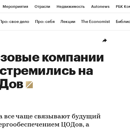
Мероприятия
Отрасли
Недвижимость
Autonews
РБК Ко
ание
РБК Курсы
РБК Life
Тренды
Визионеры
Националь
Про: свое дело
Про: себя
Лекции
The Economist
Библи
уб
Исследования
Кредитные рейтинги
Франшизы
Газета
Проверка контрагентов
Политика
Экономика
Бизнес
Техн
азовые компании
устремились на
ОДов
а все чаще связывают будущий
нергообеспечением ЦОДов, а