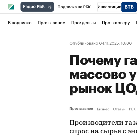
Подписка на РБК
Инвестиции
Школа управления РБК
РБК Образов
В подписке
Про: главное
Про: деньги
Про: карьеру
РБК Бизнес-среда
Дискуссионный кл
Опубликовано 04.11.2025, 10:00
Конференции СПб
Спецпроекты
Почему г
Рынок наличной валюты
массово 
рынок Ц
Бизнес
Статьи
РБК
Про: главное
Производители газ
спрос на сырье с э