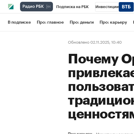
Подписка на РБК
Инвестиции
Школа управления РБК
РБК Образов
В подписке
Про: главное
Про: деньги
Про: карьеру
РБК Бизнес-среда
Дискуссионный кл
Обновлено 02.11.2025, 10:40
Конференции СПб
Спецпроекты
Почему O
Рынок наличной валюты
привлека
пользоват
традицио
ценностя
Маркетинг и реклама
Про: карьеру