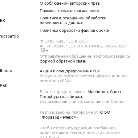
О соблюдении авторских прав
Пользовательское соглашение
Политика в отношении обработки
РБК
персональных данных
а
Политика обработки файлов cookie
гистратор
© ООО «БИЗНЕСПРЕСС»,
АО «РОСБИЗНЕСКОНСАЛТИНГ»,
1995–2026
.
18+
Отправьте нам обращение, воспользовавшись
формой обратной связи
bor.ru
Акции и спецпредложения РБК
Владельцем сайта является информационное
агентство «РБК».
 РБК
Данные предоставлены:
Мосбиржа
,
Санкт-
Петербургская биржа
.
Индексы облигаций предоставлены Cbonds.
Реализовано на платформе от
ООО
«Форвард-Телеком»
Чтобы отправить редакции сообщение,
выделите часть текста в статье и нажмите
Ctrl+Enter