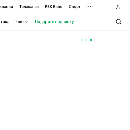
...
мпании
Телеканал
РБК Вино
Спорт
ные проекты
Город
Стиль
Крипто
отека
Еще
Подарите подписку
Спецпроекты СПб
ологии и медиа
Финансы