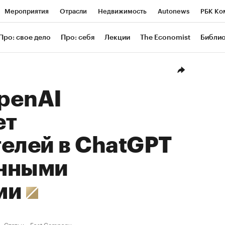
Мероприятия
Отрасли
Недвижимость
Autonews
РБК Ко
ание
РБК Курсы
РБК Life
Тренды
Визионеры
Националь
Про: свое дело
Про: себя
Лекции
The Economist
Библи
уб
Исследования
Кредитные рейтинги
Франшизы
Газета
Проверка контрагентов
Политика
Экономика
Бизнес
Техн
penAI
ет
елей в ChatGPT
нными
ми
Статьи
Fast Company