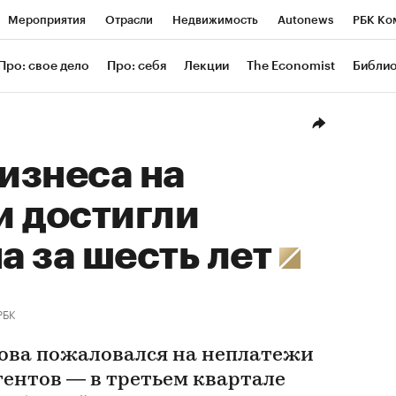
Мероприятия
Отрасли
Недвижимость
Autonews
РБК Ко
ание
РБК Курсы
РБК Life
Тренды
Визионеры
Националь
Про: свое дело
Про: себя
Лекции
The Economist
Библи
уб
Исследования
Кредитные рейтинги
Франшизы
Газета
Проверка контрагентов
Политика
Экономика
Бизнес
Техн
изнеса на
и достигли
 за шесть лет
РБК
ова пожаловался на неплатежи
гентов — в третьем квартале