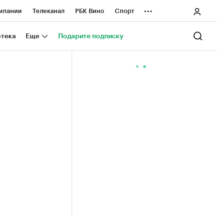
...
мпании
Телеканал
РБК Вино
Спорт
ные проекты
Город
Стиль
Крипто
отека
Еще
Подарите подписку
Спецпроекты СПб
ологии и медиа
Финансы