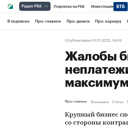
Подписка на РБК
Инвестиции
Школа управления РБК
РБК Образов
В подписке
Про: главное
Про: деньги
Про: карьеру
РБК Бизнес-среда
Дискуссионный кл
Опубликовано 01.11.2025, 14:03
Конференции СПб
Спецпроекты
Жалобы б
Рынок наличной валюты
неплатеж
максимума
Экономика
Статьи
Про: главное
Крупный бизнес сн
со стороны контра