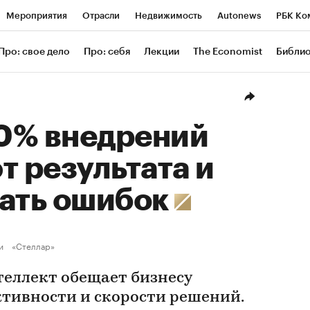
Мероприятия
Отрасли
Недвижимость
Autonews
РБК Ко
ание
РБК Курсы
РБК Life
Тренды
Визионеры
Националь
Про: свое дело
Про: себя
Лекции
The Economist
Библи
уб
Исследования
Кредитные рейтинги
Франшизы
Газета
Проверка контрагентов
Политика
Экономика
Бизнес
Техн
0% внедрений
т результата и
жать ошибок
и
«Стеллар»
еллект обещает бизнесу
тивности и скорости решений.