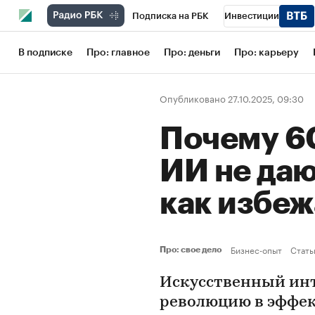
Подписка на РБК
Инвестиции
Школа управления РБК
РБК Образов
В подписке
Про: главное
Про: деньги
Про: карьеру
РБК Бизнес-среда
Дискуссионный кл
Опубликовано 27.10.2025, 09:30
Конференции СПб
Спецпроекты
Почему 6
Рынок наличной валюты
ИИ не даю
как избе
Бизнес-опыт
Стать
Про: свое дело
Искусственный инт
революцию в эффек