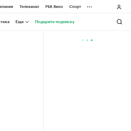
...
мпании
Телеканал
РБК Вино
Спорт
ные проекты
Город
Стиль
Крипто
отека
Еще
Подарите подписку
Спецпроекты СПб
ологии и медиа
Финансы