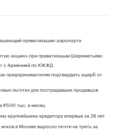
зрешающий приватизацию аэропорта
лотую акцию» при приватизации Шереметьево
ог с Арменией по ЮКЖД
 как предпринимателям подтвердить ущерб от
говых льготах для пострадавших продавцов
е ₽500 тыс. в месяц
му крупнейшему кредитору впервые за 28 лет
исков в Москве выросло почти на треть за