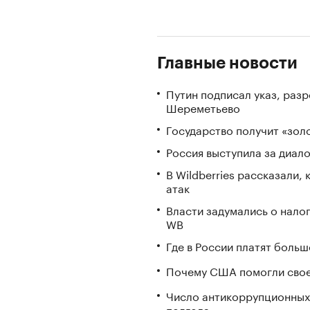
Главные новости
Путин подписал указ, ра
Шереметьево
Государство получит «зо
Россия выступила за диал
В Wildberries рассказали,
атак
Власти задумались о нало
WB
Где в России платят больш
Почему США помогли свое
Число антикоррупционных 
полгода