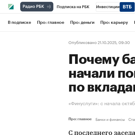
Подписка на РБК
Инвестиции
Школа управления РБК
РБК Образов
В подписке
Про: главное
Про: деньги
Про: карьеру
РБК Бизнес-среда
Дискуссионный кл
Опубликовано 21.10.2025, 09:30
Конференции СПб
Спецпроекты
Почему б
Рынок наличной валюты
начали по
по вклад
«Финуслуги»: с начала октя
Банки и финансы
Ста
Про: главное
С последнего засед