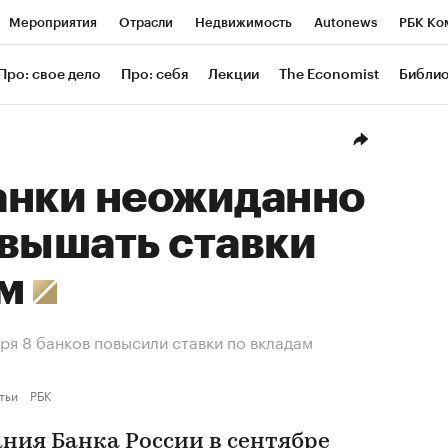
Мероприятия
Отрасли
Недвижимость
Autonews
РБК Ко
ание
РБК Курсы
РБК Life
Тренды
Визионеры
Националь
Про: свое дело
Про: себя
Лекции
The Economist
Библи
уб
Исследования
Кредитные рейтинги
Франшизы
Газета
Проверка контрагентов
Политика
Экономика
Бизнес
Техн
анки неожиданно
вышать ставки
ам
бря 8 банков повысили ставки по вкладам
тьи
РБК
ания Банка России в сентябре