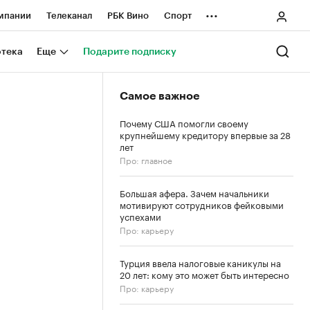
...
мпании
Телеканал
РБК Вино
Спорт
ные проекты
Город
Стиль
Крипто
отека
Еще
Подарите подписку
Спецпроекты СПб
Самое важное
ологии и медиа
Финансы
Почему США помогли своему
крупнейшему кредитору впервые за 28
лет
Про: главное
Большая афера. Зачем начальники
мотивируют сотрудников фейковыми
успехами
Про: карьеру
Турция ввела налоговые каникулы на
20 лет: кому это может быть интересно
Про: карьеру