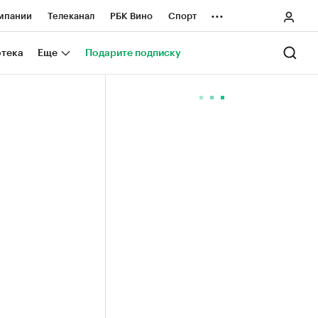
...
мпании
Телеканал
РБК Вино
Спорт
ные проекты
Город
Стиль
Крипто
отека
Еще
Подарите подписку
Спецпроекты СПб
ологии и медиа
Финансы