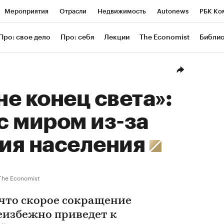
Мероприятия
Отрасли
Недвижимость
Autonews
РБК Ко
ание
РБК Курсы
РБК Life
Тренды
Визионеры
Националь
Про: свое дело
Про: себя
Лекции
The Economist
Библи
уб
Исследования
Кредитные рейтинги
Франшизы
Газета
Проверка контрагентов
Политика
Экономика
Бизнес
Техн
не конец света»:
 с миром из-за
ия населения
The Economist
 что скорое сокращение
еизбежно приведет к