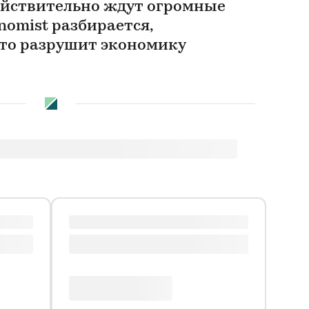
ействительно ждут огромные
nomist разбирается,
это разрушит экономику