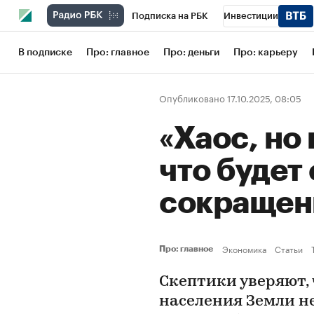
Подписка на РБК
Инвестиции
Школа управления РБК
РБК Образов
В подписке
Про: главное
Про: деньги
Про: карьеру
РБК Бизнес-среда
Дискуссионный кл
Опубликовано 17.10.2025, 08:05
Конференции СПб
Спецпроекты
«Хаос, но 
Рынок наличной валюты
что будет
сокращен
Экономика
Статьи
Про: главное
Скептики уверяют,
населения Земли н