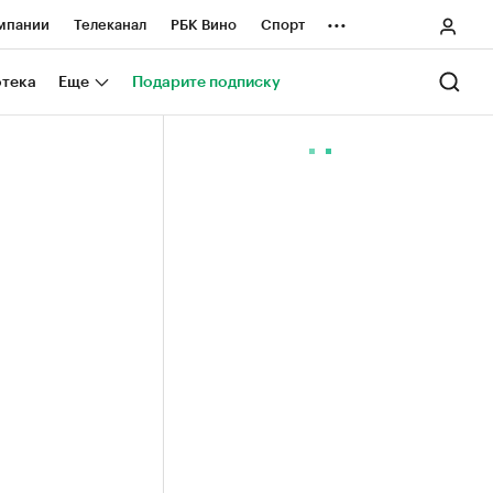
...
мпании
Телеканал
РБК Вино
Спорт
ные проекты
Город
Стиль
Крипто
отека
Еще
Подарите подписку
Спецпроекты СПб
ологии и медиа
Финансы