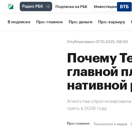
Подписка на РБК
Инвестиции
Школа управления РБК
РБК Образов
В подписке
Про: главное
Про: деньги
Про: карьеру
РБК Бизнес-среда
Дискуссионный кл
Опубликовано 07.10.2025, 08:00
Конференции СПб
Спецпроекты
Почему Te
Рынок наличной валюты
главной п
нативной
Агентства спрогнозировали 
треть в 2026 году
Технологии и медиа
Про: главное