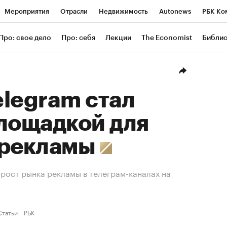
Мероприятия
Отрасли
Недвижимость
Autonews
РБК Ко
ание
РБК Курсы
РБК Life
Тренды
Визионеры
Националь
Про: свое дело
Про: себя
Лекции
The Economist
Библи
уб
Исследования
Кредитные рейтинги
Франшизы
Газета
Проверка контрагентов
Политика
Экономика
Бизнес
Техн
legram стал
лощадкой для
 рекламы
рост рынка рекламы в телеграм-каналах на
Статьи
РБК