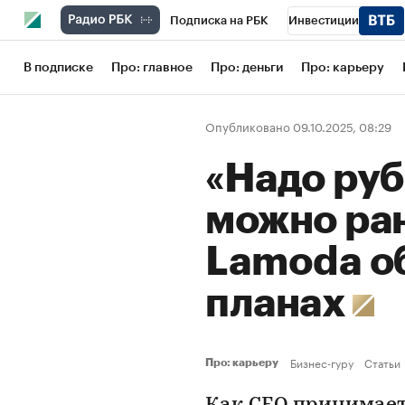
Подписка на РБК
Инвестиции
Школа управления РБК
РБК Образов
В подписке
Про: главное
Про: деньги
Про: карьеру
РБК Бизнес-среда
Дискуссионный кл
Опубликовано 09.10.2025, 08:29
Конференции СПб
Спецпроекты
«Надо руб
Рынок наличной валюты
можно ра
Lamoda о
планах
Бизнес-гуру
Статьи
Про: карьеру