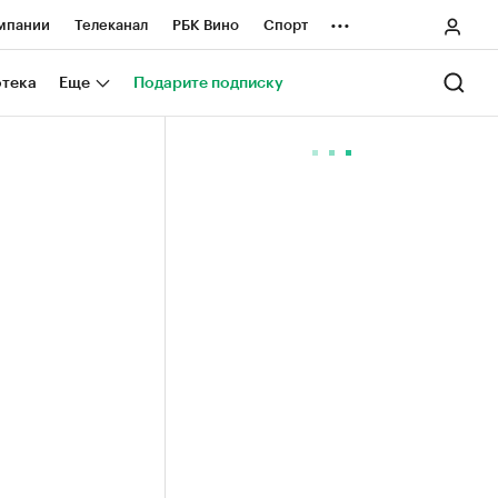
...
мпании
Телеканал
РБК Вино
Спорт
ные проекты
Город
Стиль
Крипто
отека
Еще
Подарите подписку
Спецпроекты СПб
ологии и медиа
Финансы