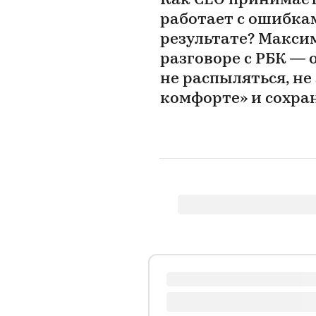
Как CEO принимает
работает с ошибка
результате? Максим
разговоре с РБК —
не распыляться, не
комфорте» и сохра