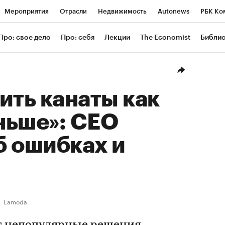
Мероприятия
Отрасли
Недвижимость
Autonews
РБК Ко
ание
РБК Курсы
РБК Life
Тренды
Визионеры
Националь
Про: свое дело
Про: себя
Лекции
The Economist
Библи
уб
Исследования
Кредитные рейтинги
Франшизы
Газета
Проверка контрагентов
Политика
Экономика
Бизнес
Техн
ить канаты как
ньше»: CEO
б ошибках и
Lamoda