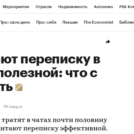
Мероприятия
Отрасли
Недвижимость
Autonews
РБК Ко
ание
РБК Курсы
РБК Life
Тренды
Визионеры
Националь
Про: свое дело
Про: себя
Лекции
The Economist
Библи
уб
Исследования
Кредитные рейтинги
Франшизы
Газета
Проверка контрагентов
Политика
Экономика
Бизнес
Техн
ют переписку в
полезной: что с
ать
PR Integral
 тратят в чатах почти половину
считают переписку эффективной.