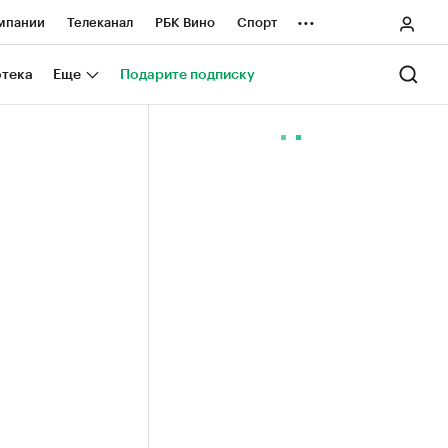
...
мпании
Телеканал
РБК Вино
Спорт
ные проекты
Город
Стиль
Крипто
отека
Еще
Подарите подписку
Спецпроекты СПб
ологии и медиа
Финансы