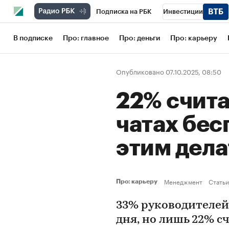
Подписка на РБК
Инвестиции
Школа управления РБК
РБК Образов
В подписке
Про: главное
Про: деньги
Про: карьеру
РБК Бизнес-среда
Дискуссионный кл
Опубликовано 07.10.2025, 08:50
Конференции СПб
Спецпроекты
22% счита
Рынок наличной валюты
чатах бес
этим дел
Менеджмент
Статьи
Про: карьеру
33% руководителей
дня, но лишь 22% 