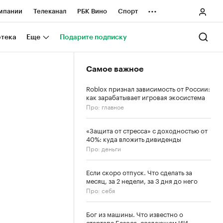
...
мпании
Телеканал
РБК Вино
Спорт
ные проекты
Город
Стиль
Крипто
отека
Еще
Подарите подписку
Спецпроекты СПб
Самое важное
ологии и медиа
Финансы
Roblox признал зависимость от России:
как зарабатывает игровая экосистема
Про: главное
«Защита от стресса» с доходностью от
40%: куда вложить дивиденды
Про: деньги
Если скоро отпуск. Что сделать за
месяц, за 2 недели, за 3 дня до него
Про: себя
Бог из машины. Что известно о
стартапе Безоса, создающем ИИ-