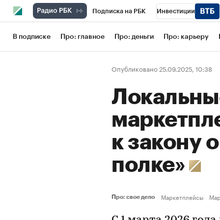
Подписка на РБК
Инвестиции
Школа управления РБК
РБК Образов
В подписке
Про: главное
Про: деньги
Про: карьеру
РБК Бизнес-среда
Дискуссионный кл
Опубликовано 25.09.2025, 10:38
Конференции СПб
Спецпроекты
Локальны
Рынок наличной валюты
маркетпле
к закону 
полке»
Маркетплейсы
Мар
Про: свое дело