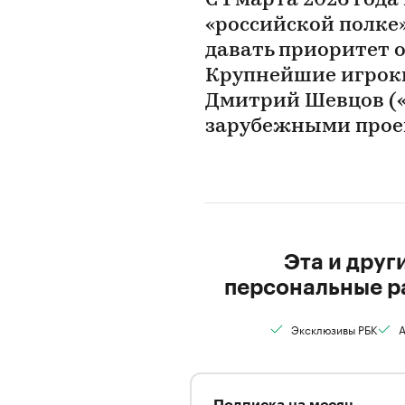
С 1 марта 2026 года
«российской полке
давать приоритет 
Крупнейшие игроки
Дмитрий Шевцов («
зарубежными про
Эта и друг
персональные р
Эксклюзивы РБК
А