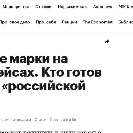
Мероприятия
Отрасли
Недвижимость
Autonews
РБК Ко
ание
РБК Курсы
РБК Life
Тренды
Визионеры
Националь
Про: свое дело
Про: себя
Лекции
The Economist
Библи
уб
Исследования
Кредитные рейтинги
Франшизы
Газета
Проверка контрагентов
Политика
Экономика
Бизнес
Техн
е марки на
йсах. Кто готов
о «российской
кетинг и продажи
Статьи
Постнофф и Ко