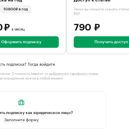
ка на год
Доступ к статье
Также вы сможете скачать стать
10 800₽ в год
PDF
0 ₽
790 ₽
в месяц
Оформить подписку
Получить доступ
сть подписка? Тогда войдите
чески. Стоимость зависит от
выбранного тарифного плана
.
автопродление можно в любой момент
ть подписку как юридическое лицо?
Заполните форму