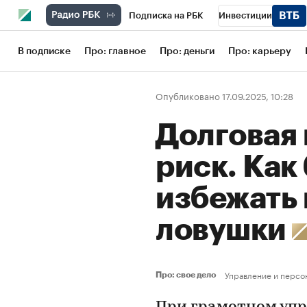
Подписка на РБК
Инвестиции
Школа управления РБК
РБК Образов
В подписке
Про: главное
Про: деньги
Про: карьеру
РБК Бизнес-среда
Дискуссионный кл
Опубликовано 17.09.2025, 10:28
Конференции СПб
Спецпроекты
Долговая
Рынок наличной валюты
риск. Как
избежать
ловушки
Управление и персо
Про: свое дело