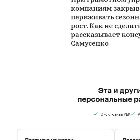
При грамотном упр
компаниям закрыва
переживать сезонн
рост. Как не сдела
рассказывает конс
Самусенко
Эта и друг
персональные р
Эксклюзивы РБК
А