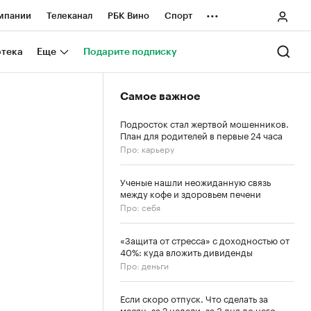
...
мпании
Телеканал
РБК Вино
Спорт
ные проекты
Город
Стиль
Крипто
отека
Еще
Подарите подписку
Спецпроекты СПб
Самое важное
ологии и медиа
Финансы
Подросток стал жертвой мошенников.
План для родителей в первые 24 часа
Про: карьеру
Ученые нашли неожиданную связь
между кофе и здоровьем печени
Про: себя
«Защита от стресса» с доходностью от
40%: куда вложить дивиденды
Про: деньги
Если скоро отпуск. Что сделать за
месяц, за 2 недели, за 3 дня до него