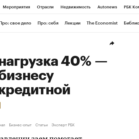
Мероприятия
Отрасли
Недвижимость
Autonews
РБК Ко
ание
РБК Курсы
РБК Life
Тренды
Визионеры
Националь
Про: свое дело
Про: себя
Лекции
The Economist
Библи
уб
Исследования
Кредитные рейтинги
Франшизы
Газета
Проверка контрагентов
Политика
Экономика
Бизнес
Техн
 нагрузка 40% —
 бизнесу
 кредитной
нал
Бизнес-опыт
Статьи
Эксперт РБК