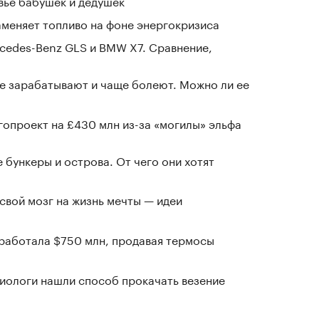
овье бабушек и дедушек
аменяет топливо на фоне энергокризиса
cedes-Benz GLS и BMW X7. Сравнение,
е зарабатывают и чаще болеют. Можно ли ее
гопроект на £430 млн из-за «могилы» эльфа
 бункеры и острова. От чего они хотят
 свой мозг на жизнь мечты — идеи
заработала $750 млн, продавая термосы
иологи нашли способ прокачать везение