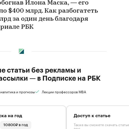
обогнав Илона Маска, — его
о $400 млрд. Как разбогатеть
млрд за один день благодаря
ериале РБК
ие статьи без рекламы и
ассылки — в Подписке на РБК
налитика и прогнозы
Лекции профессоров MBA
ка на год
Доступ к статье
Также вы сможете скачать стать
10 800₽ в год
PDF