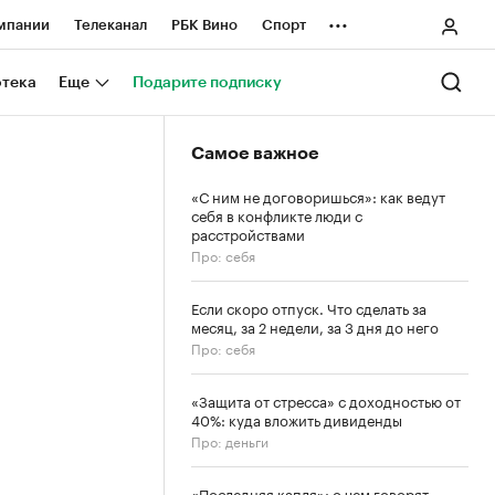
...
мпании
Телеканал
РБК Вино
Спорт
ные проекты
Город
Стиль
Крипто
отека
Еще
Подарите подписку
Спецпроекты СПб
Самое важное
ологии и медиа
Финансы
«С ним не договоришься»: как ведут
себя в конфликте люди с
расстройствами
Про: себя
Если скоро отпуск. Что сделать за
месяц, за 2 недели, за 3 дня до него
Про: себя
«Защита от стресса» с доходностью от
40%: куда вложить дивиденды
Про: деньги
«Последняя капля»: о чем говорят