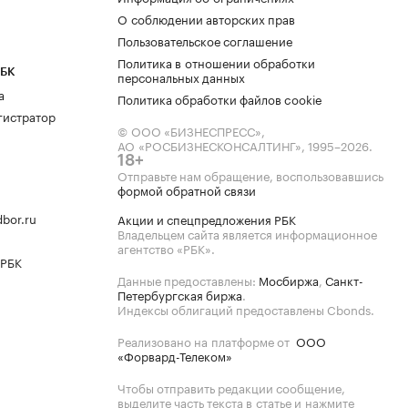
О соблюдении авторских прав
Пользовательское соглашение
Политика в отношении обработки
РБК
персональных данных
а
Политика обработки файлов cookie
гистратор
© ООО «БИЗНЕСПРЕСС»,
АО «РОСБИЗНЕСКОНСАЛТИНГ»,
1995–2026
.
18+
Отправьте нам обращение, воспользовавшись
формой обратной связи
bor.ru
Акции и спецпредложения РБК
Владельцем сайта является информационное
агентство «РБК».
 РБК
Данные предоставлены:
Мосбиржа
,
Санкт-
Петербургская биржа
.
Индексы облигаций предоставлены Cbonds.
Реализовано на платформе от
ООО
«Форвард-Телеком»
Чтобы отправить редакции сообщение,
выделите часть текста в статье и нажмите