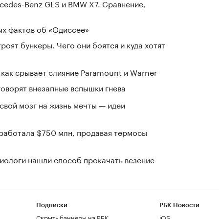
cedes-Benz GLS и BMW X7. Сравнение,
ых фактов об «Одиссее»
оят бункеры. Чего они боятся и куда хотят
 как срывает слияние Paramount и Warner
говорят внезапные вспышки гнева
 свой мозг на жизнь мечты — идеи
заработала $750 млн, продавая термосы
иологи нашли способ прокачать везение
Подписки
РБК Новости
Скрыть баннеры на РБК
iOS