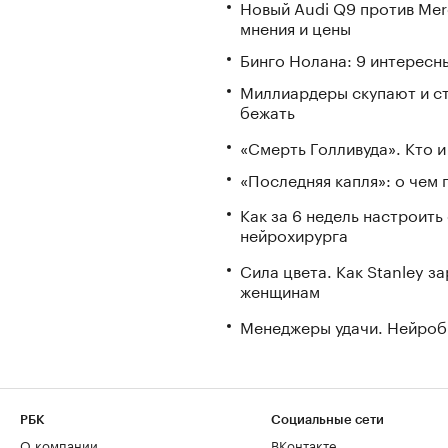
Новый Audi Q9 против Mer
мнения и цены
Бинго Нолана: 9 интересн
Миллиардеры скупают и стр
бежать
«Смерть Голливуда». Кто и
«Последняя капля»: о чем 
Как за 6 недель настроить
нейрохирурга
Сила цвета. Как Stanley 
женщинам
Менеджеры удачи. Нейроб
РБК
Социальные сети
О компании
ВКонтакте