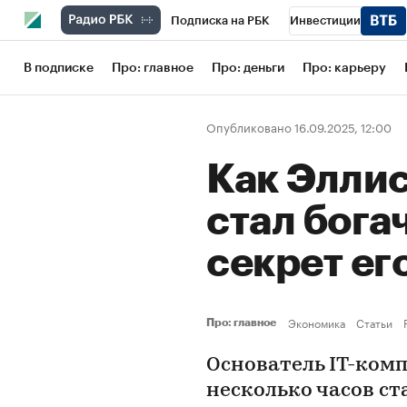
Подписка на РБК
Инвестиции
Школа управления РБК
РБК Образов
В подписке
Про: главное
Про: деньги
Про: карьеру
РБК Бизнес-среда
Дискуссионный кл
Опубликовано 16.09.2025, 12:00
Конференции СПб
Спецпроекты
Как Эллис
Рынок наличной валюты
стал бога
секрет ег
Экономика
Статьи
Про: главное
Основатель IT-комп
несколько часов с