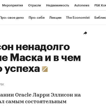
Мероприятия
Отрасли
Недвижимость
Autonews
РБК Ко
ание
РБК Курсы
РБК Life
Тренды
Визионеры
Националь
Про: свое дело
Про: себя
Лекции
The Economist
Библи
уб
Исследования
Кредитные рейтинги
Франшизы
Газета
Проверка контрагентов
Политика
Экономика
Бизнес
Техн
он ненадолго
че Маска и в чем
о успеха
РБК
ании Oracle Ларри Эллисон на
тал самым состоятельным