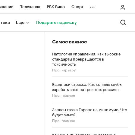
...
мпании
Телеканал
РБК Вино
Спорт
ные проекты
Город
Стиль
Крипто
отека
Еще
Подарите подписку
Спецпроекты СПб
Самое важное
ологии и медиа
Финансы
Патология управления: как высокие
стандарты превращаются в
токсичность
Про: карьеру
Всадники стресса. Как конные клубы
зарабатывают на тревогах россиян
Про: главное
Запасы газа в Европе на минимуме. Что
будет зимой
Про: главное
Как снизить расходы на создание