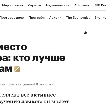
Мероприятия
Отрасли
Недвижимость
Autonews
РБК Ко
ание
РБК Курсы
РБК Life
Тренды
Визионеры
Националь
Про: свое дело
Про: себя
Лекции
The Economist
Библи
уб
Исследования
Кредитные рейтинги
Франшизы
Газета
Проверка контрагентов
Политика
Экономика
Бизнес
Техн
место
а: кто лучше
кам
атьи
Школа Интуитивной Лингвистики
еллект все активнее
зучения языков: он может