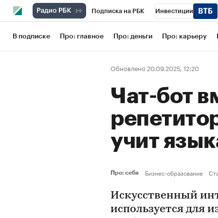
Подписка на РБК
Инвестиции
Школа управления РБК
РБК Образов
В подписке
Про: главное
Про: деньги
Про: карьеру
РБК Бизнес-среда
Дискуссионный кл
Обновлено 20.09.2025, 12:20
Конференции СПб
Спецпроекты
Чат-бот в
Рынок наличной валюты
репетитор
учит язы
Бизнес-образование
Ст
Про: себя
Искусственный инт
используется для и