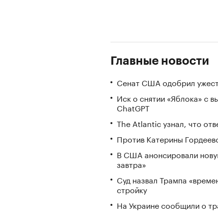
Главные новости
Сенат США одобрил ужест
Иск о снятии «Яблока» с 
ChatGPT
The Atlantic узнал, что о
Против Катерины Гордеево
В США анонсировали нову
завтра»
Суд назвал Трампа «време
стройку
На Украине сообщили о тр