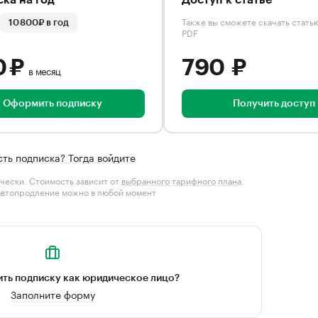
ка на год
Доступ к статье
Также вы сможете скачать стать
10 800₽ в год
PDF
0 ₽
790 ₽
в месяц
Оформить подписку
Получить доступ
сть подписка? Тогда войдите
чески. Стоимость зависит от
выбранного тарифного плана
.
автопродление можно в любой момент
ть подписку как юридическое лицо?
Заполните форму