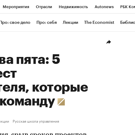
Мероприятия
Отрасли
Недвижимость
Autonews
РБК Ко
ание
РБК Курсы
РБК Life
Тренды
Визионеры
Националь
Про: свое дело
Про: себя
Лекции
The Economist
Библи
уб
Исследования
Кредитные рейтинги
Франшизы
Газета
Проверка контрагентов
Политика
Экономика
Бизнес
Техн
а пята: 5
ест
еля, которые
 команду
укции
Русская школа управления