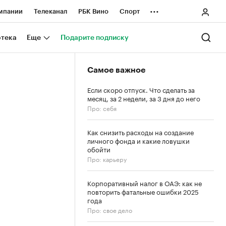
...
мпании
Телеканал
РБК Вино
Спорт
ные проекты
Город
Стиль
Крипто
отека
Еще
Подарите подписку
Спецпроекты СПб
Самое важное
ологии и медиа
Финансы
Если скоро отпуск. Что сделать за
месяц, за 2 недели, за 3 дня до него
Про: себя
Как снизить расходы на создание
личного фонда и какие ловушки
обойти
Про: карьеру
Корпоративный налог в ОАЭ: как не
повторить фатальные ошибки 2025
года
Про: свое дело