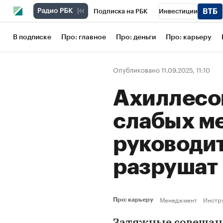
Подписка на РБК
Инвестиции
Школа управления РБК
РБК Образов
В подписке
Про: главное
Про: деньги
Про: карьеру
РБК Бизнес-среда
Дискуссионный кл
Опубликовано 11.09.2025, 11:10
Конференции СПб
Спецпроекты
Ахиллесов
Рынок наличной валюты
слабых м
руководит
разрушат
Менеджмент
Инстр
Про: карьеру