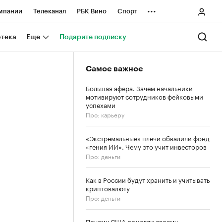
...
мпании
Телеканал
РБК Вино
Спорт
ные проекты
Город
Стиль
Крипто
отека
Еще
Подарите подписку
Спецпроекты СПб
Самое важное
ологии и медиа
Финансы
Большая афера. Зачем начальники
мотивируют сотрудников фейковыми
успехами
Про: карьеру
«Экстремальные» плечи обвалили фонд
«гения ИИ». Чему это учит инвесторов
Про: деньги
Как в России будут хранить и учитывать
криптовалюту
Про: деньги
Почему США помогли своему