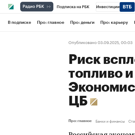
Подписка на РБК
Инвестиции
Школа управления РБК
РБК Образов
В подписке
Про: главное
Про: деньги
Про: карьеру
РБК Бизнес-среда
Дискуссионный кл
Опубликовано 03.09.2025, 00:03
Конференции СПб
Спецпроекты
Риск вспл
Рынок наличной валюты
топливо и
Экономис
ЦБ
Банки и финансы
Ста
Про: главное