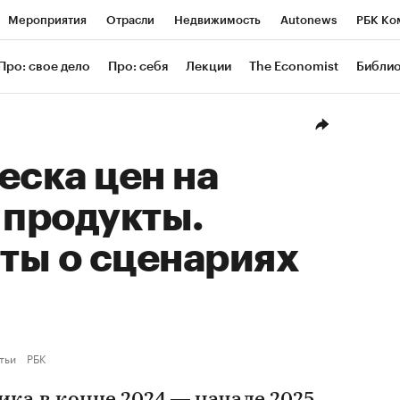
Мероприятия
Отрасли
Недвижимость
Autonews
РБК Ко
ание
РБК Курсы
РБК Life
Тренды
Визионеры
Националь
Про: свое дело
Про: себя
Лекции
The Economist
Библи
уб
Исследования
Кредитные рейтинги
Франшизы
Газета
Проверка контрагентов
Политика
Экономика
Бизнес
Техн
еска цен на
 продукты.
ты о сценариях
тьи
РБК