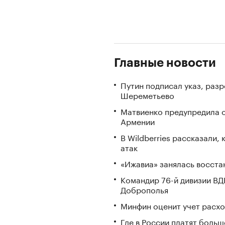
Главные новости
Путин подписал указ, ра
Шереметьево
Матвиенко предупредила о
Армении
В Wildberries рассказали,
атак
«Ижавиа» занялась восста
Командир 76-й дивизии ВД
Доброполья
Минфин оценит учет расхо
Где в России платят больш