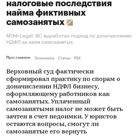
налоговые последствия
найма фиктивных
самозанятых
МЭФ Legal: ВС выработал подход по доначислению
НДФЛ за наем самозанятых
Экономика
Статьи
РБК
Про: главное
Верховный суд фактически
сформировал практику по спорам о
доначислении НДФЛ бизнесу,
оформляющему работников как
самозанятых. Уплаченный
самозанятыми налог не может быть
зачтен в счет недоимки. У юристов
остаются вопросы, смогут ли
самозанятые его вернуть