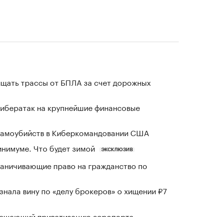
щать трассы от БПЛА за счет дорожных
кибератак на крупнейшие финансовые
 самоубийств в Киберкомандовании США
инимуме. Что будет зимой
ЭКСКЛЮЗИВ
раничивающие право на гражданство по
знала вину по «делу брокеров» о хищении ₽7
зрешающий приватизацию аэропорта