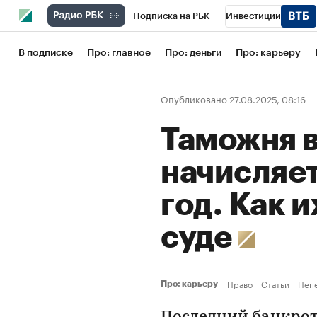
Подписка на РБК
Инвестиции
Школа управления РБК
РБК Образов
В подписке
Про: главное
Про: деньги
Про: карьеру
РБК Бизнес-среда
Дискуссионный кл
Опубликовано 27.08.2025, 08:16
Конференции СПб
Спецпроекты
Таможня 
Рынок наличной валюты
начисляет
год. Как и
суде
Право
Статьи
Пепе
Про: карьеру