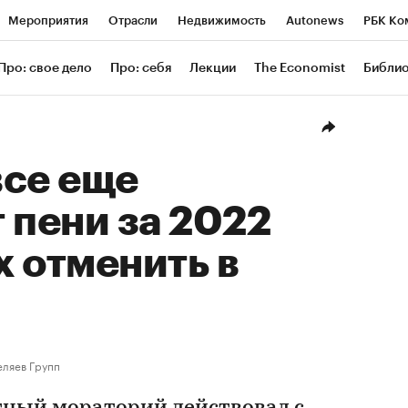
Мероприятия
Отрасли
Недвижимость
Autonews
РБК Ко
ание
РБК Курсы
РБК Life
Тренды
Визионеры
Националь
Про: свое дело
Про: себя
Лекции
The Economist
Библи
уб
Исследования
Кредитные рейтинги
Франшизы
Газета
Проверка контрагентов
Политика
Экономика
Бизнес
Техн
все еще
 пени за 2022
х отменить в
ляев Групп