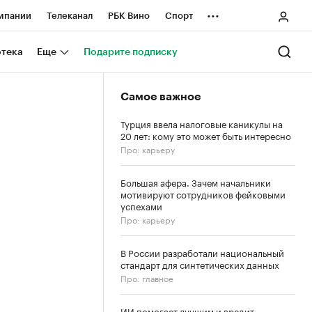
...
мпании
Телеканал
РБК Вино
Спорт
ные проекты
Город
Стиль
Крипто
отека
Еще
Подарите подписку
Спецпроекты СПб
Самое важное
ологии и медиа
Финансы
Турция ввела налоговые каникулы на
20 лет: кому это может быть интересно
Про: карьеру
Большая афера. Зачем начальники
мотивируют сотрудников фейковыми
успехами
Про: карьеру
В России разработали национальный
стандарт для синтетических данных
Про: главное
ИИ помогает лучшим и вредит