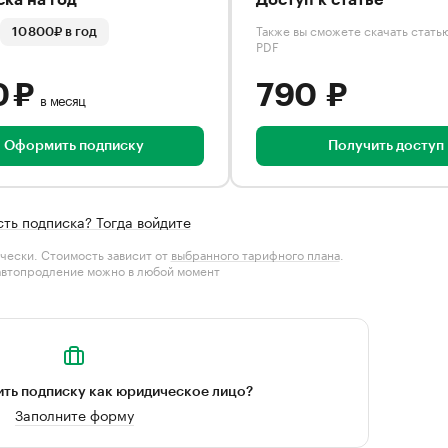
ка на год
Доступ к статье
Также вы сможете скачать стать
10 800₽ в год
PDF
0 ₽
790 ₽
в месяц
Оформить подписку
Получить доступ
сть подписка? Тогда войдите
чески. Стоимость зависит от
выбранного тарифного плана
.
автопродление можно в любой момент
ть подписку как юридическое лицо?
Заполните форму