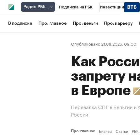
Подписка на РБК
Инвестиции
Школа управления РБК
РБК Образов
В подписке
Про: главное
Про: деньги
Про: карьеру
РБК Бизнес-среда
Дискуссионный кл
Опубликовано 21.08.2025, 09:00
Конференции СПб
Спецпроекты
Как Росси
Рынок наличной валюты
запрету н
в Европе
Перевалка СПГ в Бельгии и 
России
Бизнес
Статьи
РБК
Про: главное