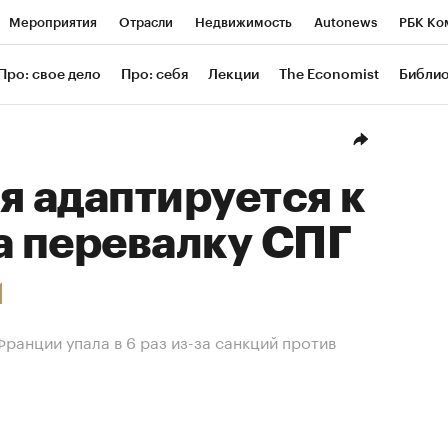
Мероприятия
Отрасли
Недвижимость
Autonews
РБК Ко
ание
РБК Курсы
РБК Life
Тренды
Визионеры
Националь
Про: свое дело
Про: себя
Лекции
The Economist
Библи
уб
Исследования
Кредитные рейтинги
Франшизы
Газета
Проверка контрагентов
Политика
Экономика
Бизнес
Техн
я адаптируется к
а перевалку СПГ
Франции упала в 6 раз из-за санкций против