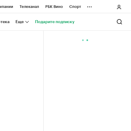
...
мпании
Телеканал
РБК Вино
Спорт
ные проекты
Город
Стиль
Крипто
отека
Еще
Подарите подписку
Спецпроекты СПб
ологии и медиа
Финансы