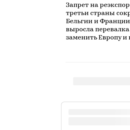
Запрет на реэкспор
третьи страны сокр
Бельгии и Франции
выросла перевалка
заменить Европу и 