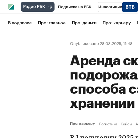
Подписка на РБК
Инвестиции
Школа управления РБК
РБК Образов
В подписке
Про: главное
Про: деньги
Про: карьеру
РБК Бизнес-среда
Дискуссионный кл
Опубликовано 28.08.2025, 11:48
Конференции СПб
Спецпроекты
Аренда с
Рынок наличной валюты
подорожал
способа с
хранении
Логистика
Кейсы
А
Про: карьеру