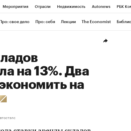
Мероприятия
Отрасли
Недвижимость
Autonews
РБК Ко
ание
РБК Курсы
РБК Life
Тренды
Визионеры
Националь
Про: свое дело
Про: себя
Лекции
The Economist
Библи
уб
Исследования
Кредитные рейтинги
Франшизы
Газета
Проверка контрагентов
Политика
Экономика
Бизнес
Техн
кладов
а на 13%. Два
экономить на
втостэлс