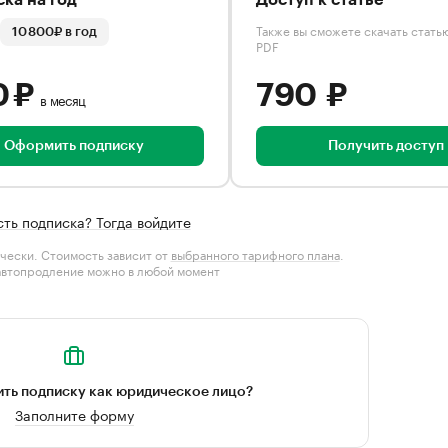
ка на год
Доступ к статье
Также вы сможете скачать стать
10 800₽ в год
PDF
0 ₽
790 ₽
в месяц
Оформить подписку
Получить доступ
сть подписка? Тогда войдите
чески. Стоимость зависит от
выбранного тарифного плана
.
автопродление можно в любой момент
ть подписку как юридическое лицо?
Заполните форму