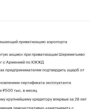
зрешающий приватизацию аэропорта
лотую акцию» при приватизации Шереметьево
ог с Арменией по ЮКЖД
 как предпринимателям подтвердить ущерб от
новлением сертификата эксплуатанта
е ₽500 тыс. в месяц
му крупнейшему кредитору впервые за 28 лет
рмения демонстративно «заигрывает» с