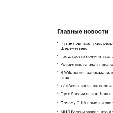
Главные новости
Путин подписал указ, ра
Шереметьево
Государство получит «зо
Россия выступила за диал
В Wildberries рассказали,
атак
«ИжАвиа» занялась восста
Где в России платят больш
Почему США помогли свое
МИД России заявил, что А