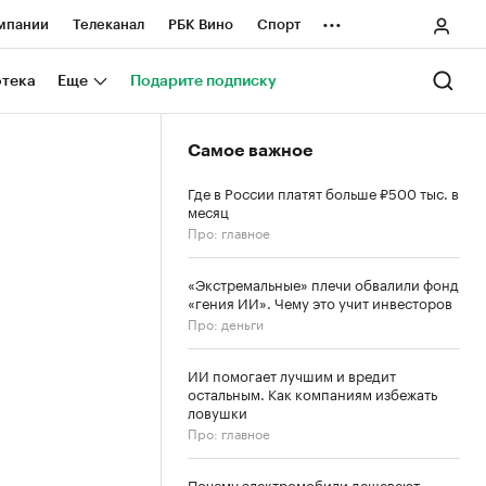
...
мпании
Телеканал
РБК Вино
Спорт
ные проекты
Город
Стиль
Крипто
отека
Еще
Подарите подписку
Спецпроекты СПб
Самое важное
ологии и медиа
Финансы
Где в России платят больше ₽500 тыс. в
месяц
Про: главное
«Экстремальные» плечи обвалили фонд
«гения ИИ». Чему это учит инвесторов
Про: деньги
ИИ помогает лучшим и вредит
остальным. Как компаниям избежать
ловушки
Про: главное
Почему электромобили дешевеют