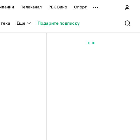
...
мпании
Телеканал
РБК Вино
Спорт
ные проекты
Город
Стиль
Крипто
отека
Еще
Подарите подписку
Спецпроекты СПб
ологии и медиа
Финансы