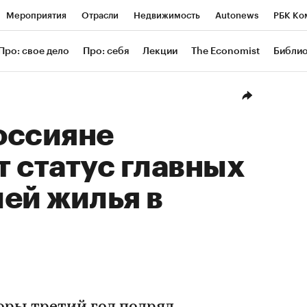
Мероприятия
Отрасли
Недвижимость
Autonews
РБК Ко
ание
РБК Курсы
РБК Life
Тренды
Визионеры
Националь
Про: свое дело
Про: себя
Лекции
The Economist
Библи
уб
Исследования
Кредитные рейтинги
Франшизы
Газета
Проверка контрагентов
Политика
Экономика
Бизнес
Техн
оссияне
 статус главных
ей жилья в