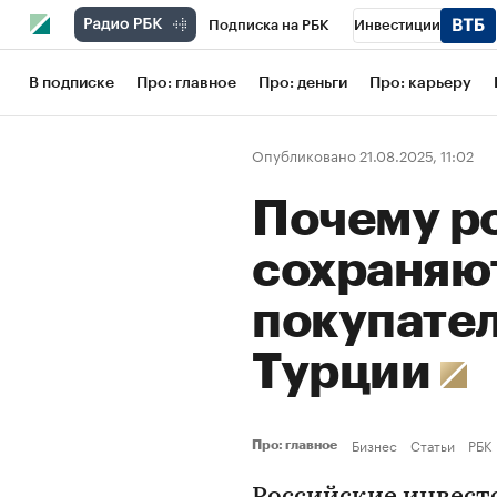
Подписка на РБК
Инвестиции
Школа управления РБК
РБК Образов
В подписке
Про: главное
Про: деньги
Про: карьеру
РБК Бизнес-среда
Дискуссионный кл
Опубликовано 21.08.2025, 11:02
Конференции СПб
Спецпроекты
Почему р
Рынок наличной валюты
сохраняют
покупател
Турции
Бизнес
Статьи
РБК
Про: главное