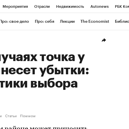
Мероприятия
Отрасли
Недвижимость
Autonews
РБК Ко
ание
РБК Курсы
РБК Life
Тренды
Визионеры
Националь
Про: свое дело
Про: себя
Лекции
The Economist
Библи
уб
Исследования
Кредитные рейтинги
Франшизы
Газета
Проверка контрагентов
Политика
Экономика
Бизнес
Техн
лучаях точка у
несет убытки:
тики выбора
и
Статьи
Flowwow