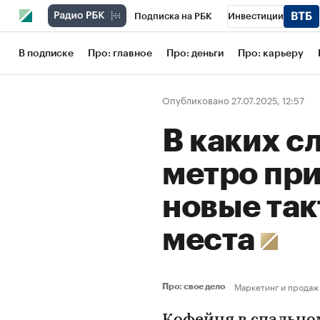
Подписка на РБК
Инвестиции
Школа управления РБК
РБК Образов
В подписке
Про: главное
Про: деньги
Про: карьеру
РБК Бизнес-среда
Дискуссионный кл
Опубликовано 27.07.2025, 12:57
Конференции СПб
Спецпроекты
В каких с
Рынок наличной валюты
метро при
новые так
места
Маркетинг и продаж
Про: свое дело