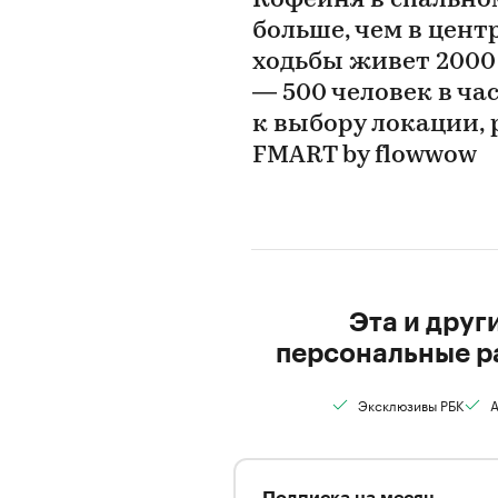
Кофейня в спально
больше, чем в центр
ходьбы живет 2000
— 500 человек в ча
к выбору локации, 
FMART by flowwow
Эта и друг
персональные р
Эксклюзивы РБК
А