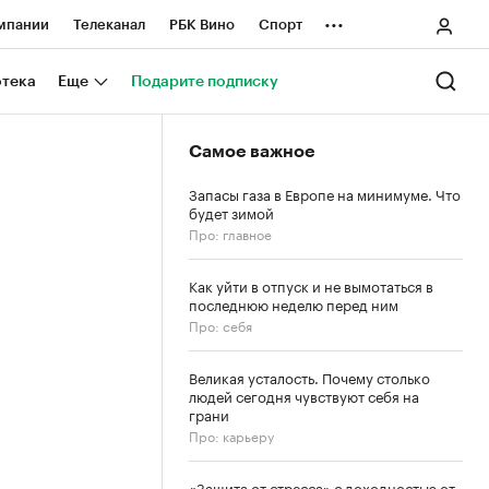
...
мпании
Телеканал
РБК Вино
Спорт
ные проекты
Город
Стиль
Крипто
отека
Еще
Подарите подписку
Спецпроекты СПб
Самое важное
ологии и медиа
Финансы
Запасы газа в Европе на минимуме. Что
будет зимой
Про: главное
Как уйти в отпуск и не вымотаться в
последнюю неделю перед ним
Про: себя
Великая усталость. Почему столько
людей сегодня чувствуют себя на
грани
Про: карьеру
«Защита от стресса» с доходностью от