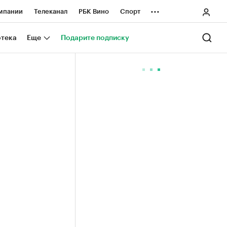
...
мпании
Телеканал
РБК Вино
Спорт
ные проекты
Город
Стиль
Крипто
отека
Еще
Подарите подписку
Спецпроекты СПб
ологии и медиа
Финансы