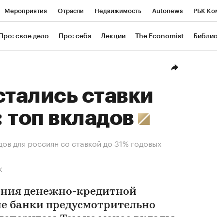
Мероприятия
Отрасли
Недвижимость
Autonews
РБК Ко
ание
РБК Курсы
РБК Life
Тренды
Визионеры
Националь
Про: свое дело
Про: себя
Лекции
The Economist
Библи
уб
Исследования
Кредитные рейтинги
Франшизы
Газета
Проверка контрагентов
Политика
Экономика
Бизнес
Техн
стались ставки
 топ вкладов
дов для россиян со ставкой до 31% годовых
К
ения денежно-кредитной
е банки предусмотрительно