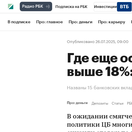
Подписка на РБК
Инвестиции
Школа управления РБК
РБК Образов
В подписке
Про: главное
Про: деньги
Про: карьеру
РБК Бизнес-среда
Дискуссионный кл
Опубликовано 26.07.2025, 09:00
Конференции СПб
Спецпроекты
Где еще о
Рынок наличной валюты
выше 18%:
Названы 15 банковских вкла
Депозиты
Статьи
РБ
Про: деньги
В ожидании смягч
политики ЦБ многи