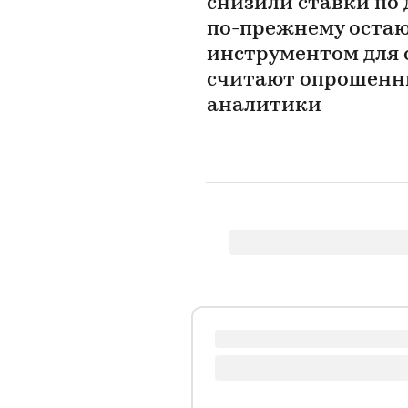
снизили ставки по 
по-прежнему оста
инструментом для 
считают опрошенн
аналитики