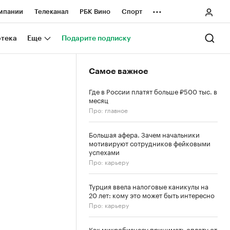
...
мпании
Телеканал
РБК Вино
Спорт
ные проекты
Город
Стиль
Крипто
отека
Еще
Подарите подписку
Спецпроекты СПб
Самое важное
ологии и медиа
Финансы
Где в России платят больше ₽500 тыс. в
месяц
Про: главное
Большая афера. Зачем начальники
мотивируют сотрудников фейковыми
успехами
Про: карьеру
Турция ввела налоговые каникулы на
20 лет: кому это может быть интересно
Про: карьеру
Как микробизнесу принимать оплату от