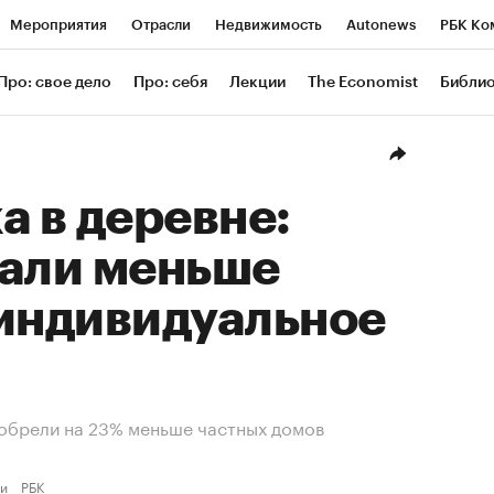
Мероприятия
Отрасли
Недвижимость
Autonews
РБК Ко
ание
РБК Курсы
РБК Life
Тренды
Визионеры
Националь
Про: свое дело
Про: себя
Лекции
The Economist
Библи
уб
Исследования
Кредитные рейтинги
Франшизы
Газета
Проверка контрагентов
Политика
Экономика
Бизнес
Техн
а в деревне:
тали меньше
 индивидуальное
иобрели на 23% меньше частных домов
ьи
РБК