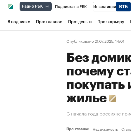
Подписка на РБК
Инвестиции
Школа управления РБК
РБК Образов
В подписке
Про: главное
Про: деньги
Про: карьеру
РБК Бизнес-среда
Дискуссионный кл
Опубликовано 21.07.2025, 14:01
Конференции СПб
Спецпроекты
Без домик
Рынок наличной валюты
почему с
покупать
жилье
С начала года россияне пр
Недвижимость
Стат
Про: главное